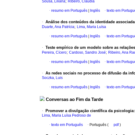
;
Sousa, Liliana
Ribeiro, Cláudia
·
resumo em Português
|
Inglês
·
texto em Portugu
·
Análise dos conteúdos da identidade associada
;
Duarte, Ana Patrícia
Lima, Maria Luísa
·
resumo em Português
|
Inglês
·
texto em Portugu
·
Teste empírico de um modelo sobre as relações 
;
;
Pereira, Cícero
Cardoso, Sandro José
Ribeiro, Ana Ra
·
resumo em Português
|
Inglês
·
texto em Portugu
·
As redes sociais no processo de difusão da in
Soczka, Luis
·
resumo em Português
|
Inglês
·
texto em Portugu
Conversas ao Fim da Tarde
·
Promover a divulgação científica da psicologia
Lima, Maria Luísa Pedroso de
·
texto em Português
·
Português (
pdf
)