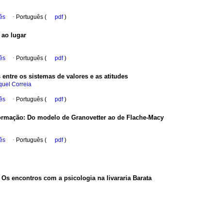
ês
·
Português (
pdf
)
 ao lugar
ês
·
Português (
pdf
)
entre os sistemas de valores e as atitudes
quel Correia
ês
·
Português (
pdf
)
formação
:
Do modelo de Granovetter ao de Flache‑Macy
ês
·
Português (
pdf
)
:
Os encontros com a psicologia na livararia Barata