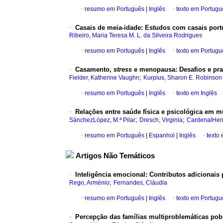
·
resumo em Português
|
Inglês
·
texto em Portugu
·
Casais de meia‑idade
:
Estudos com casais port
Ribeiro, Maria Teresa M. L. da Silveira Rodrigues
·
resumo em Português
|
Inglês
·
texto em Portugu
·
Casamento,
stress
e menopausa
:
Desafios e pra
;
Fielder, Katherine Vaughn
Kurpius, Sharon E. Robinson
·
resumo em Português
|
Inglês
·
texto em Inglês
·
Relações entre saúde física e psicológica em m
;
;
SánchezLópez, M.ª Pilar
Dresch, Virginia
CardenalHern
·
resumo em Português
|
Espanhol
|
Inglês
·
texto
Artigos Não Temáticos
·
Inteligência emocional
:
Contributos adicionais
;
Rego, Arménio
Fernandes, Cláudia
·
resumo em Português
|
Inglês
·
texto em Portugu
·
Percepção das famílias multiproblemáticas pob