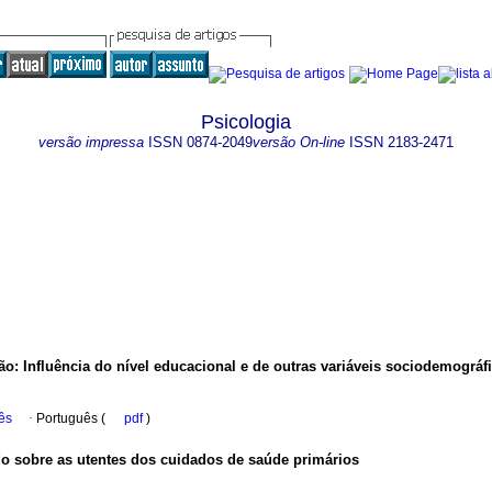
Psicologia
versão impressa
ISSN
0874-2049
versão On-line
ISSN
2183-2471
ão
:
Influência do nível educacional e de outras variáveis sociodemográf
ês
·
Português (
pdf
)
o sobre as utentes dos cuidados de saúde primários