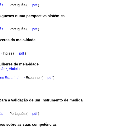
ês
·
Português (
pdf
)
ugueses numa perspectiva sistémica
ês
·
Português (
pdf
)
zeres da meia­‑idade
·
Inglês (
pdf
)
ulheres de meia‑idade
áez, Violeta
 em Espanhol
·
Espanhol (
pdf
)
 para a validação de um instrumento de medida
ês
·
Português (
pdf
)
res sobre as suas competências