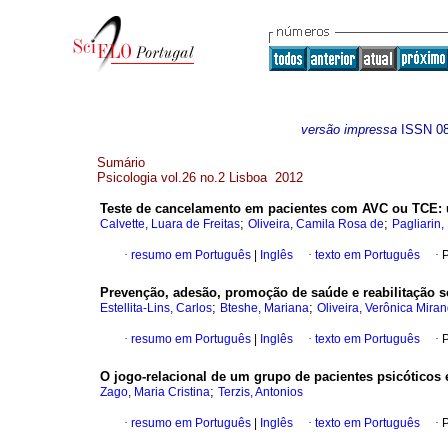
versão impressa
ISSN
0
Sumário
Psicologia vol.26 no.2 Lisboa 2012
Teste de cancelamento em pacientes com AVC ou TCE
:
;
;
Calvette, Luara de Freitas
Oliveira, Camila Rosa de
Pagliarin,
·
resumo em Português
|
Inglês
·
texto em Português
·
P
Prevenção, adesão, promoção de saúde e reabilitação 
;
;
Estellita­‑Lins, Carlos
Bteshe, Mariana
Oliveira, Verônica Mira
·
resumo em Português
|
Inglês
·
texto em Português
·
P
O jogo­‑relacional de um grupo de pacientes psicóticos 
;
Zago, Maria Cristina
Terzis, Antonios
·
resumo em Português
|
Inglês
·
texto em Português
·
P