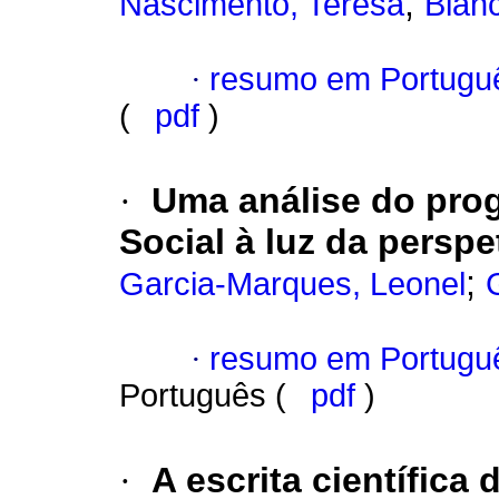
;
Nascimento, Teresa
Bian
·
resumo em Portugu
(
pdf
)
·
Uma análise do prog
Social à luz da persp
;
Garcia-Marques, Leonel
·
resumo em Portugu
Português (
pdf
)
·
A escrita científica