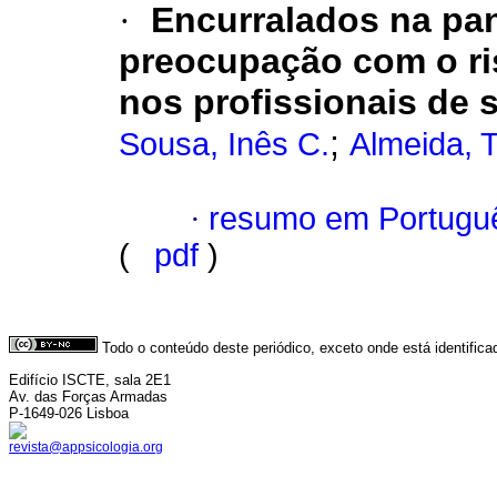
·
Encurralados na pa
preocupação com o ri
nos profissionais de 
;
Sousa, Inês C.
Almeida, 
·
resumo em Portugu
(
pdf
)
Todo o conteúdo deste periódico, exceto onde está identific
Edifício ISCTE, sala 2E1
Av. das Forças Armadas
P-1649-026 Lisboa
revista@appsicologia.org