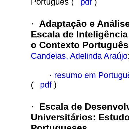
Português (
pdf
)
·
Adaptação e Análise
Escala de Inteligênci
o Contexto Português
Candeias, Adelinda Araújo
·
resumo em Portugu
(
pdf
)
·
Escala de Desenvolv
Universitários: Estud
Portugueses