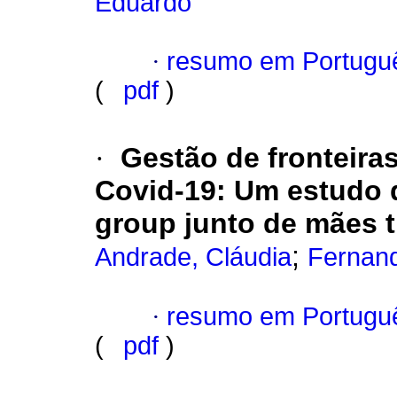
Eduardo
·
resumo em Portugu
(
pdf
)
·
Gestão de fronteira
Covid-19: Um estudo q
group junto de mães 
;
Andrade, Cláudia
Fernan
·
resumo em Portugu
(
pdf
)