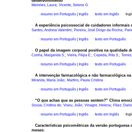
desenvolvimento
;
Meireles, Laura
Vicente, Selene G.
·
resumo em Português
|
Inglês
·
texto em Inglês
·
Ingl
·
A experiência psicossocial de cuidadores informais
;
;
Santos, Andreia Valentim
Pereira, José Diogo da Rocha
Pane
·
resumo em Português
|
Inglês
·
texto em Português
·
O papel da imagem corporal positiva na qualidade de
;
;
;
Cunha, Margarida S.
Vieira, Filipa E.
Cepeda, Rita S.
Torres
·
resumo em Português
|
Inglês
·
texto em Português
·
A intervenção farmacológica e não farmacológica na
;
Miranda, Maria João
Martins, Paula Cristina
·
resumo em Português
|
Inglês
·
texto em Português
·
“O que achas que as pessoas sentem?” Clima emocio
;
;
;
Sousa, Cristina de
Viseu, João
Vinagre, Helena
Páez, Dario
·
resumo em Português
|
Inglês
·
texto em Inglês
·
Ingl
·
Características psicométricas da versão portuguesa 
meses: