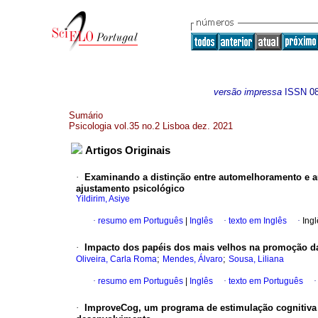
versão impressa
ISSN
0
Sumário
Psicologia vol.35 no.2 Lisboa dez. 2021
Artigos Originais
·
Examinando a distinção entre automelhoramento e au
ajustamento psicológico
Yildirim, Asiye
·
resumo em Português
|
Inglês
·
texto em Inglês
·
Ingl
·
Impacto dos papéis dos mais velhos na promoção d
;
;
Oliveira, Carla Roma
Mendes, Álvaro
Sousa, Liliana
·
resumo em Português
|
Inglês
·
texto em Português
·
ImproveCog, um programa de estimulação cognitiva d