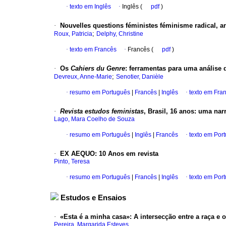
·
texto em Inglês
·
Inglês (
pdf
)
·
Nouvelles questions féministes féminisme radical, ant
;
Roux, Patricia
Delphy, Christine
·
texto em Francês
·
Francês (
pdf
)
·
Os
Cahiers du Genre
:
ferramentas para uma análise
;
Devreux, Anne-Marie
Senotier, Danièle
·
resumo em Português
|
Francês
|
Inglês
·
texto em Fra
·
Revista estudos feministas
, Brasil, 16 anos
:
uma narr
Lago, Mara Coelho de Souza
·
resumo em Português
|
Inglês
|
Francês
·
texto em Por
·
EX AEQUO
:
10 Anos em revista
Pinto, Teresa
·
resumo em Português
|
Francês
|
Inglês
·
texto em Por
Estudos e Ensaios
·
«Esta é a minha casa»
:
A intersecção entre a raça e
Pereira, Margarida Esteves