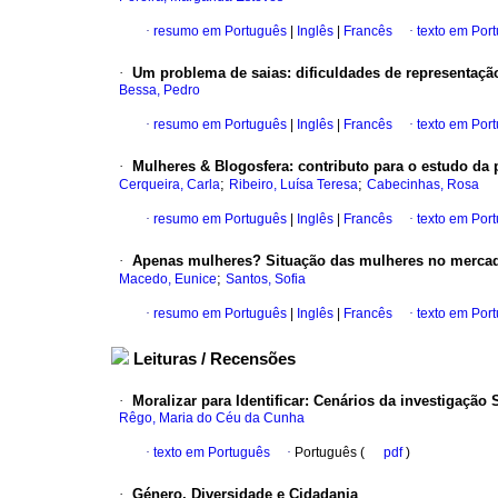
·
resumo em Português
|
Inglês
|
Francês
·
texto em Por
·
Um problema de saias
:
dificuldades de representaçã
Bessa, Pedro
·
resumo em Português
|
Inglês
|
Francês
·
texto em Por
·
Mulheres & Blogosfera
:
contributo para o estudo da 
;
;
Cerqueira, Carla
Ribeiro, Luísa Teresa
Cabecinhas, Rosa
·
resumo em Português
|
Inglês
|
Francês
·
texto em Por
·
Apenas mulheres? Situação das mulheres no mercad
;
Macedo, Eunice
Santos, Sofia
·
resumo em Português
|
Inglês
|
Francês
·
texto em Por
Leituras / Recensões
·
Moralizar para Identificar
:
Cenários da investigação 
Rêgo, Maria do Céu da Cunha
·
texto em Português
·
Português (
pdf
)
·
Género, Diversidade e Cidadania