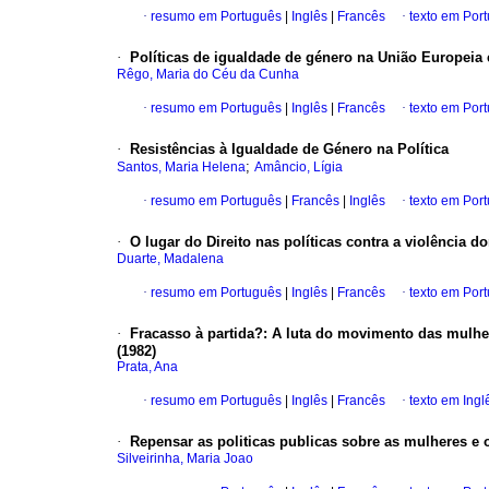
·
resumo em Português
|
Inglês
|
Francês
·
texto em Por
·
Políticas de igualdade de género na União Europeia
Rêgo, Maria do Céu da Cunha
·
resumo em Português
|
Inglês
|
Francês
·
texto em Por
·
Resistências à Igualdade de Género na Política
;
Santos, Maria Helena
Amâncio, Lígia
·
resumo em Português
|
Francês
|
Inglês
·
texto em Por
·
O lugar do Direito nas políticas contra a violência d
Duarte, Madalena
·
resumo em Português
|
Inglês
|
Francês
·
texto em Por
·
Fracasso à partida?
:
A luta do movimento das mulhe
(1982)
Prata, Ana
·
resumo em Português
|
Inglês
|
Francês
·
texto em Ingl
·
Repensar as politicas publicas sobre as mulheres e
Silveirinha, Maria Joao