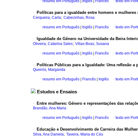
·
resumo em Português
|
Inglês
|
Francês
·
texto em Por
·
Políticas para a igualdade entre homens e mulheres
;
Cerqueira, Carla
Cabecinhas, Rosa
·
resumo em Português
|
Inglês
|
Francês
·
texto em Por
·
Igualdade de Género na Universidade da Beira Interi
;
Oliveira, Catarina Sales
Villas-Boas, Susana
·
resumo em Português
|
Inglês
|
Francês
·
texto em Por
·
Políticas Públicas para a Igualdade
:
Uma reflexão a 
Queirós, Margarida
·
resumo em Português
|
Francês
|
Inglês
·
texto em Por
Estudos e Ensaios
·
Entre mulheres
:
Género e representações das relaçõ
Brandão, Ana Maria
·
resumo em Português
|
Inglês
|
Francês
·
texto em Por
·
Educação e Desenvolvimento de Carreira das Mulher
;
Silva, Ana Daniela
Taveira, Maria do Céu