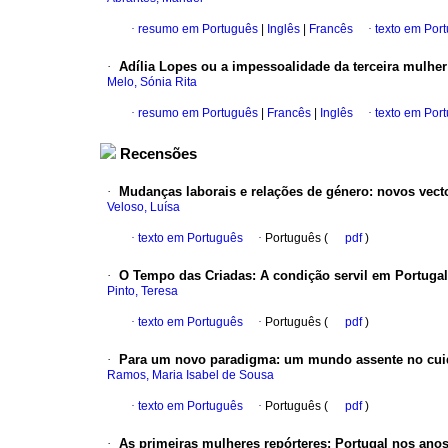
·
resumo em Português
|
Inglês
|
Francês
·
texto em Por
·
Adília Lopes ou a impessoalidade da terceira mulher
Melo, Sónia Rita
·
resumo em Português
|
Francês
|
Inglês
·
texto em Por
Recensões
·
Mudanças laborais e relações de género
:
novos vect
Veloso, Luísa
·
texto em Português
·
Português (
pdf
)
·
O Tempo das Criadas
:
A condição servil em Portugal
Pinto, Teresa
·
texto em Português
·
Português (
pdf
)
·
Para um novo paradigma
:
um mundo assente no cuid
Ramos, Maria Isabel de Sousa
·
texto em Português
·
Português (
pdf
)
·
As primeiras mulheres repórteres
:
Portugal nos anos