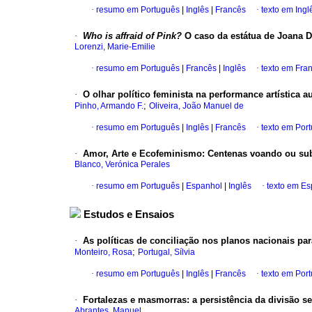
·
resumo em Português
|
Inglês
|
Francês
·
texto em Ingl
·
Who is affraid of Pink?
O caso da estátua de Joana D
Lorenzi, Marie-Emilie
·
resumo em Português
|
Francês
|
Inglês
·
texto em Fra
·
O olhar político feminista na performance artística a
;
Pinho, Armando F.
Oliveira, João Manuel de
·
resumo em Português
|
Inglês
|
Francês
·
texto em Por
·
Amor, Arte e Ecofeminismo
:
Centenas voando ou su
Blanco, Verónica Perales
·
resumo em Português
|
Espanhol
|
Inglês
·
texto em E
Estudos e Ensaios
·
As políticas de conciliação nos planos nacionais par
;
Monteiro, Rosa
Portugal, Sílvia
·
resumo em Português
|
Inglês
|
Francês
·
texto em Por
·
Fortalezas e masmorras
:
a persistência da divisão 
Abrantes, Manuel