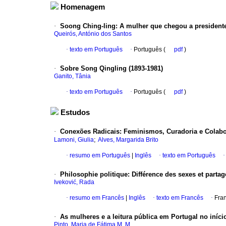
Homenagem
·
Soong Ching-ling
:
A mulher que chegou a president
Queirós, António dos Santos
·
texto em Português
·
Português (
pdf
)
·
Sobre Song Qingling (1893-1981)
Ganito, Tânia
·
texto em Português
·
Português (
pdf
)
Estudos
·
Conexões Radicais
:
Feminismos, Curadoria e Colab
;
Lamoni, Giulia
Alves, Margarida Brito
·
resumo em Português
|
Inglês
·
texto em Português
·
Philosophie politique
:
Différence des sexes et partag
Iveković, Rada
·
resumo em Francês
|
Inglês
·
texto em Francês
·
Fra
·
As mulheres e a leitura pública em Portugal no iníc
Pinto, Maria de Fátima M. M.