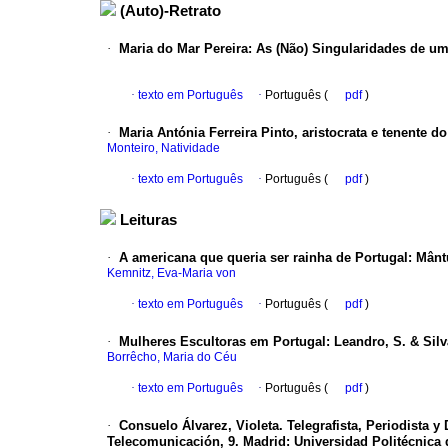
(Auto)-Retrato
·
Maria do Mar Pereira
:
As (Não) Singularidades de u
·
texto em Português
·
Português (
pdf
)
·
Maria Antónia Ferreira Pinto, aristocrata e tenente d
Monteiro, Natividade
·
texto em Português
·
Português (
pdf
)
Leituras
·
A americana que queria ser rainha de Portugal
:
Mântu
Kemnitz, Eva-Maria von
·
texto em Português
·
Português (
pdf
)
·
Mulheres Escultoras em Portugal
:
Leandro, S. & Silv
Borrêcho, Maria do Céu
·
texto em Português
·
Português (
pdf
)
·
Consuelo Álvarez, Violeta. Telegrafista, Periodista y
Telecomunicación, 9. Madrid: Universidad Politécnica 