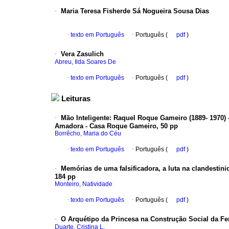
·
Maria Teresa Fisherde Sá Nogueira Sousa Dias
·
texto em Português
·
Português (
pdf
)
·
Vera Zasulich
Abreu, Ilda Soares De
·
texto em Português
·
Português (
pdf
)
Leituras
·
Mão Inteligente: Raquel Roque Gameiro (1889- 1970) -
Amadora - Casa Roque Gameiro, 50 pp
Borrêcho, Maria do Céu
·
texto em Português
·
Português (
pdf
)
·
Memórias de uma falsificadora, a luta na clandestini
184 pp
Monteiro, Natividade
·
texto em Português
·
Português (
pdf
)
·
O Arquétipo da Princesa na Construção Social da Fem
Duarte, Cristina L.