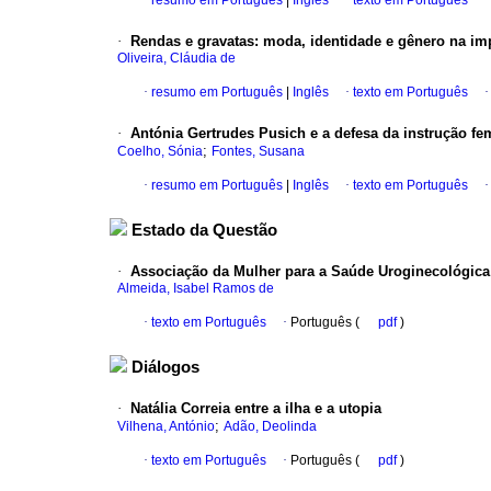
·
resumo em Português
|
Inglês
·
texto em Português
·
Rendas e gravatas
:
moda, identidade e gênero na imp
Oliveira, Cláudia de
·
resumo em Português
|
Inglês
·
texto em Português
·
Antónia Gertrudes Pusich e a defesa da instrução fe
;
Coelho, Sónia
Fontes, Susana
·
resumo em Português
|
Inglês
·
texto em Português
Estado da Questão
·
Associação da Mulher para a Saúde Uroginecológica
Almeida, Isabel Ramos de
·
texto em Português
·
Português (
pdf
)
Diálogos
·
Natália Correia entre a ilha e a utopia
;
Vilhena, António
Adão, Deolinda
·
texto em Português
·
Português (
pdf
)