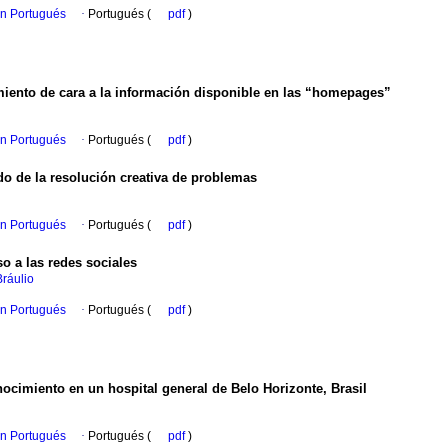
en Portugués
·
Portugués (
pdf
)
miento de cara a la información disponible en las “homepages”
en Portugués
·
Portugués (
pdf
)
odo de la resolución creativa de problemas
en Portugués
·
Portugués (
pdf
)
o a las redes sociales
Bráulio
en Portugués
·
Portugués (
pdf
)
nocimiento en un hospital general de Belo Horizonte, Brasil
en Portugués
·
Portugués (
pdf
)