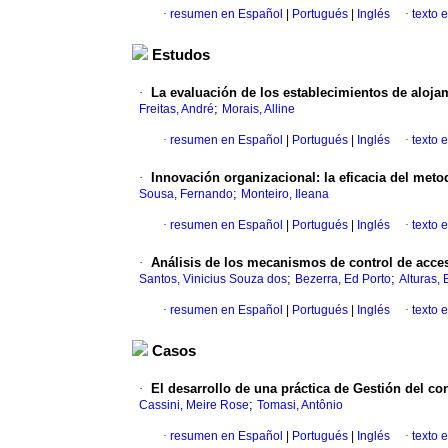
·
resumen en Español
|
Portugués
|
Inglés
·
texto 
Estudos
·
La evaluación de los establecimientos de aloja
;
Freitas, André
Morais, Alline
·
resumen en Español
|
Portugués
|
Inglés
·
texto 
·
Innovación organizacional
:
la eficacia del met
;
Sousa, Fernando
Monteiro, Ileana
·
resumen en Español
|
Portugués
|
Inglés
·
texto 
·
Análisis de los mecanismos de control de acces
;
;
Santos, Vinicius Souza dos
Bezerra, Ed Porto
Alturas, 
·
resumen en Español
|
Portugués
|
Inglés
·
texto 
Casos
·
El desarrollo de una práctica de Gestión del co
;
Cassini, Meire Rose
Tomasi, Antônio
·
resumen en Español
|
Portugués
|
Inglés
·
texto 