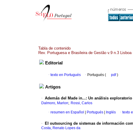
Tabla de contenido
Rev. Portuguesa e Brasileira de Gestão v.9 n.3 Lisboa
Editorial
·
texto en Portugués
·
Portugués (
pdf
)
Artigos
·
Además del Made in...: Un análisis exploratori
;
Dalmoro, Marlon
Rossi, Carlos
·
resumen en Español
|
Portugués
|
Inglés
·
texto 
·
El outsourcing de sistemas de información como
Costa, Renato Lopes da