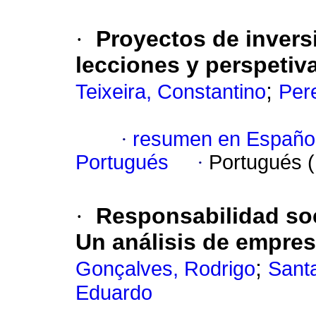
·
Proyectos de invers
lecciones y perspetiv
;
Teixeira, Constantino
Per
·
resumen en Españo
Portugués
·
Portugués 
·
Responsabilidad soci
Un análisis de empresa
;
Gonçalves, Rodrigo
Santa
Eduardo