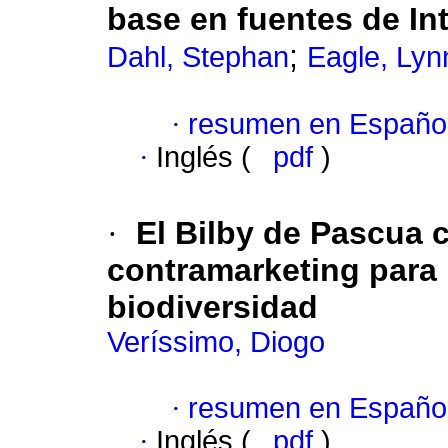
base en fuentes de In
;
Dahl, Stephan
Eagle, Lyn
·
resumen en Españo
·
Inglés (
pdf
)
·
El Bilby de Pascua 
contramarketing para 
biodiversidad
Veríssimo, Diogo
·
resumen en Españo
·
Inglés (
pdf
)