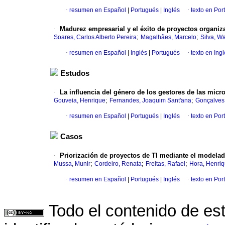
·
resumen en Español
|
Portugués
|
Inglés
·
texto en Por
·
Madurez empresarial y el éxito de proyectos organiz
;
;
Soares, Carlos Alberto Pereira
Magalhães, Marcelo
Silva, W
·
resumen en Español
|
Inglés
|
Portugués
·
texto en Ing
Estudos
·
La influencia del género de los gestores de las micro
;
;
Gouveia, Henrique
Fernandes, Joaquim Sant'ana
Gonçalves,
·
resumen en Español
|
Portugués
|
Inglés
·
texto en Por
Casos
·
Priorización de proyectos de TI mediante el modela
;
;
;
Mussa, Munir
Cordeiro, Renata
Freitas, Rafael
Hora, Henri
·
resumen en Español
|
Portugués
|
Inglés
·
texto en Por
Todo el contenido de es