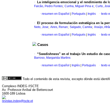
·
La inteligencia emocional y el rendimiento de 
;
;
Falcão, Pedro Fontes
Cunha, Miguel Pina e
Curto, Jos
·
resumen en Español
|
Portugués
|
Inglés
·
texto 
·
El proceso de formulación estratégica en la per
;
;
;
Neto, Jose
Aires, Renan
Salgado, Camila
Araújo, Afrâ
·
resumen en Español
|
Portugués
|
Inglés
·
texto 
Casos
·
“Swedishness” en el trabajo Un estudio de caso
Barroso, Margarida Martins
·
resumen en Español
|
Inglés
|
Portugués
·
texto 
Todo el contenido de esta revista, excepto dónde está identi
Complexo INDEG /ISCTE
Av. Professor Aníbal de Bettencourt
1600-189 Lisboa
revistas.indeg@iscte.pt