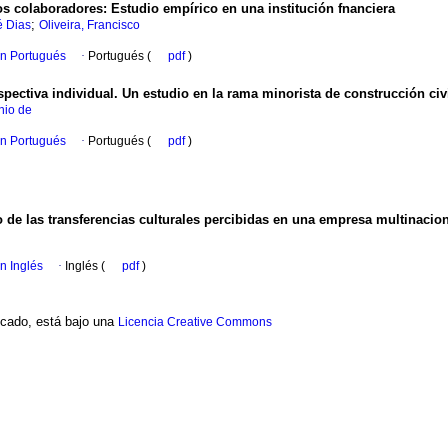
los colaboradores
:
Estudio empírico en una institución fnanciera
;
é Dias
Oliveira, Francisco
en Portugués
·
Portugués (
pdf
)
spectiva individual. Un estudio en la rama minorista de construcción civi
nio de
en Portugués
·
Portugués (
pdf
)
 de las transferencias culturales percibidas en una empresa multinacion
en Inglés
·
Inglés (
pdf
)
ficado, está bajo una
Licencia Creative Commons