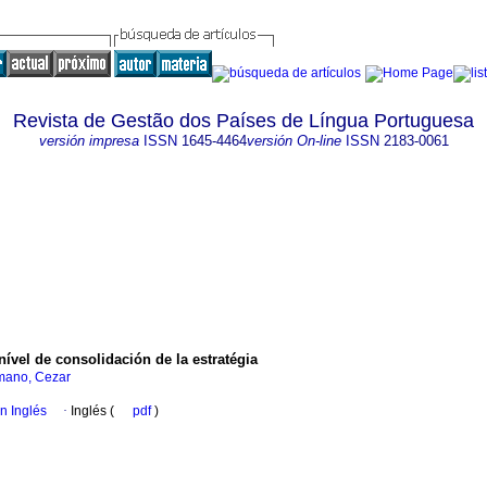
Revista de Gestão dos Países de Língua Portuguesa
versión impresa
ISSN
1645-4464
versión On-line
ISSN
2183-0061
nível de consolidación de la estratégia
ano, Cezar
en Inglés
·
Inglés (
pdf
)