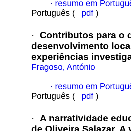
·
resumo em Portugu
Português (
pdf
)
·
Contributos para o 
desenvolvimento loca
experiências investig
Fragoso, António
·
resumo em Portugu
Português (
pdf
)
·
A narratividade edu
de Oliveira Salazar.
A 