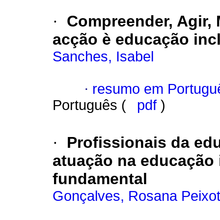
·
Compreender, Agir, M
acção è educação inc
Sanches, Isabel
·
resumo em Portugu
Português (
pdf
)
·
Profissionais da ed
atuação na educação in
fundamental
Gonçalves, Rosana Peixo