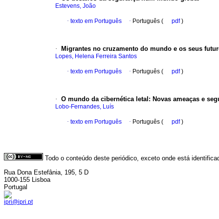
Estevens, João
·
texto em Português
·
Português (
pdf
)
·
Migrantes no cruzamento do mundo e os seus futu
Lopes, Helena Ferreira Santos
·
texto em Português
·
Português (
pdf
)
·
O mundo da cibernética letal
:
Novas ameaças e segu
Lobo-Fernandes, Luís
·
texto em Português
·
Português (
pdf
)
Todo o conteúdo deste periódico, exceto onde está identific
Rua Dona Estefânia, 195, 5 D
1000-155 Lisboa
Portugal
ipri@ipri.pt