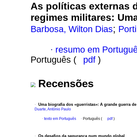
As políticas externas 
regimes militares
:
Uma
;
Barbosa, Wilton Dias
Port
·
resumo em Portugu
Português (
pdf
)
Recensões
·
Uma biografia dos «guerristas»
:
A grande guerra de
Duarte, António Paulo
·
texto em Português
·
Português (
pdf
)
·
Os desafios da segurança num mundo global