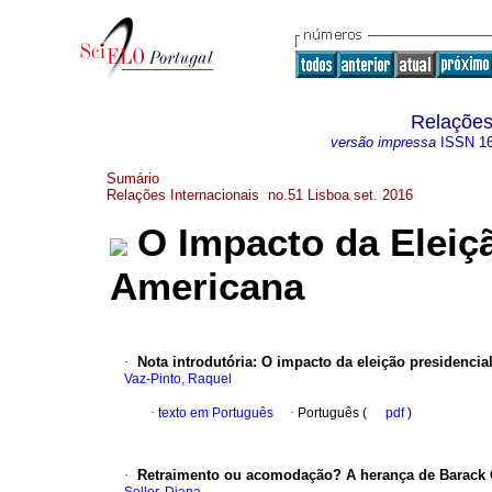
Relações 
versão impressa
ISSN
1
Sumário
Relações Internacionais no.51 Lisboa set. 2016
O Impacto da Eleiçã
Americana
·
Nota introdutória
:
O impacto da eleição presidencia
Vaz-Pinto, Raquel
·
texto em Português
·
Português (
pdf
)
·
Retraimento ou acomodação? A herança de Barack O