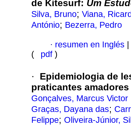
de Kitesurf
:
Um Estudo
;
Silva, Bruno
Viana, Ricar
;
António
Bezerra, Pedro
·
resumen en Inglés
|
(
pdf
)
·
Epidemiologia de l
praticantes amadores 
Gonçalves, Marcus Victor
;
Graças, Dayana das
Carr
;
Felippe
Oliveira-Júnior, Si