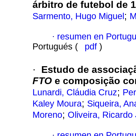
árbitro de futebol de 
;
Sarmento, Hugo Miguel
M
·
resumen en Portug
Portugués (
pdf
)
·
Estudo de associaç
FTO
e composição corp
;
Lunardi, Cláudia Cruz
Per
;
Kaley Moura
Siqueira, A
;
Moreno
Oliveira, Ricardo
·
resumen en Portug