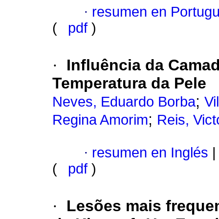
·
resumen en Portug
(
pdf
)
·
Influência da Cama
Temperatura da Pele
;
Neves, Eduardo Borba
Vi
;
Regina Amorim
Reis, Vic
·
resumen en Inglés
|
(
pdf
)
·
Lesões mais freque