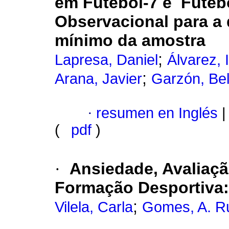
em Futebol-7 e Futeb
Observacional para a
mínimo da amostra
;
Lapresa, Daniel
Álvarez, 
;
Arana, Javier
Garzón, Be
·
resumen en Inglés
|
(
pdf
)
·
Ansiedade, Avaliaç
Formação Desportiva
;
Vilela, Carla
Gomes, A. R