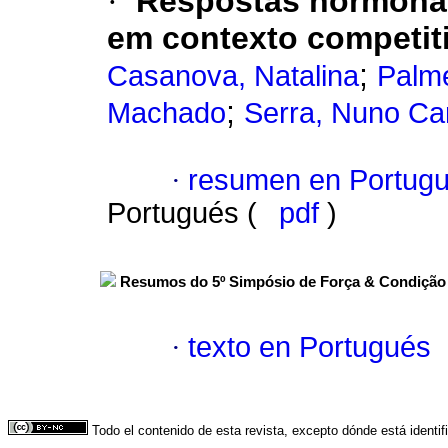
·
Respostas hormonais
em contexto competit
;
Casanova, Natalina
Palme
;
Machado
Serra, Nuno Ca
·
resumen en Portug
Portugués (
pdf
)
Resumos do 5º Simpósio de Força & Condição F
·
texto en Portugués
Todo el contenido de esta revista, excepto dónde está identi