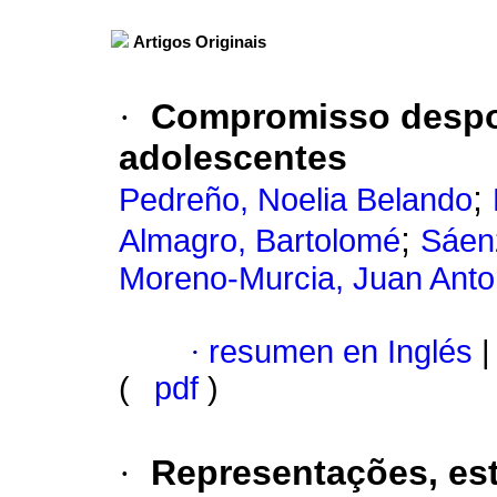
Artigos Originais
·
Compromisso despor
adolescentes
;
Pedreño, Noelia Belando
;
Almagro, Bartolomé
Sáen
Moreno-Murcia, Juan Anto
·
resumen en Inglés
|
(
pdf
)
·
Representações, es