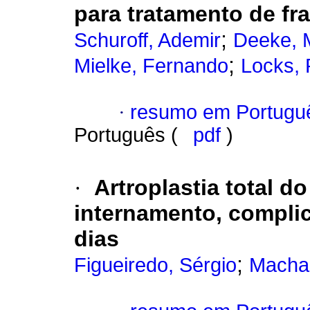
para tratamento de fr
;
Schuroff, Ademir
Deeke, 
;
Mielke, Fernando
Locks,
·
resumo em Portugu
Português (
pdf
)
·
Artroplastia total d
internamento, compli
dias
;
Figueiredo, Sérgio
Machad