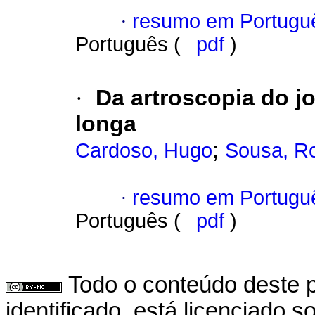
·
resumo em Portugu
Português (
pdf
)
·
Da artroscopia do j
longa
;
Cardoso, Hugo
Sousa, Ro
·
resumo em Portugu
Português (
pdf
)
Todo o conteúdo deste p
identificado, está licenciado 