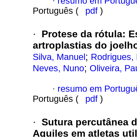
·
resumo em Portugu
Português (
pdf
)
·
Protese da rótula
:
E
artroplastias do joelh
;
Silva, Manuel
Rodrigues,
;
Neves, Nuno
Oliveira, Pa
·
resumo em Portugu
Português (
pdf
)
·
Sutura percutânea d
Aquiles em atletas ut