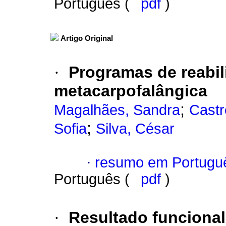
Português (
pdf
)
Artigo Original
·
Programas de reabili
metacarpofalângica
;
Magalhães, Sandra
Castr
;
Sofia
Silva, César
·
resumo em Portugu
Português (
pdf
)
·
Resultado funcional