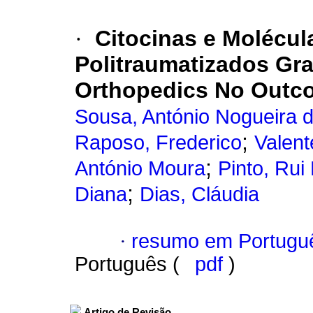
·
Citocinas e Molécul
Politraumatizados Gr
Orthopedics No Outc
Sousa, António Nogueira 
;
Raposo, Frederico
Valent
;
António Moura
Pinto, Rui
;
Diana
Dias, Cláudia
·
resumo em Portugu
Português (
pdf
)
Artigo de Revisão