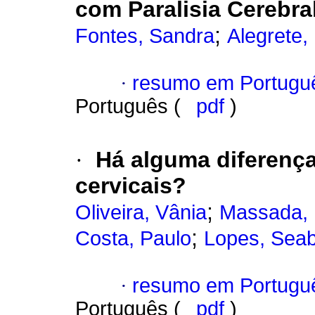
com Paralisia Cerebra
;
Fontes, Sandra
Alegrete,
·
resumo em Portugu
Português (
pdf
)
·
Há alguma diferença
cervicais?
;
Oliveira, Vânia
Massada, 
;
Costa, Paulo
Lopes, Sea
·
resumo em Portugu
Português (
pdf
)