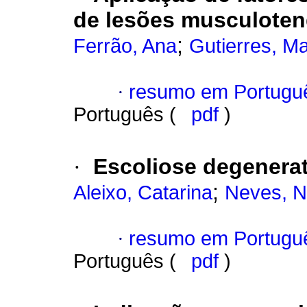
de lesões musculote
;
Ferrão, Ana
Gutierres, M
·
resumo em Portugu
Português (
pdf
)
·
Escoliose degenerat
;
Aleixo, Catarina
Neves, 
·
resumo em Portugu
Português (
pdf
)