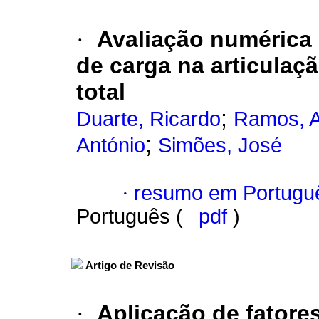
·
Avaliação numérica 
de carga na articulaç
total
;
Duarte, Ricardo
Ramos, A
;
António
Simões, José
·
resumo em Portugu
Português (
pdf
)
Artigo de Revisão
·
Aplicação de fatore