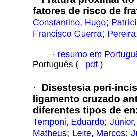
fatores de risco de fra
;
Constantino, Hugo
Patríc
;
Francisco Guerra
Pereira
·
resumo em Portugu
Português (
pdf
)
·
Disestesia peri-inc
ligamento cruzado ant
diferentes tipos de en
;
Temponi, Eduardo
Júnior,
;
;
Matheus
Leite, Marcos
J