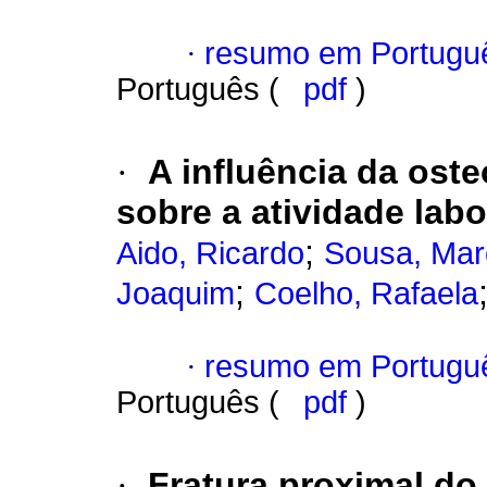
·
resumo em Portugu
Português (
pdf
)
·
A influência da oste
sobre a atividade lab
;
Aido, Ricardo
Sousa, Mar
;
Joaquim
Coelho, Rafaela
·
resumo em Portugu
Português (
pdf
)
·
Fratura proximal do 