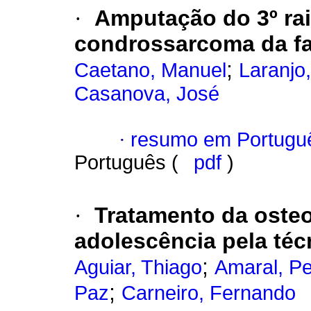
·
Amputação do 3º rai
condrossarcoma da fa
;
Caetano, Manuel
Laranjo,
Casanova, José
·
resumo em Portugu
Português (
pdf
)
·
Tratamento da oste
adolescência pela téc
;
Aguiar, Thiago
Amaral, P
;
Paz
Carneiro, Fernando