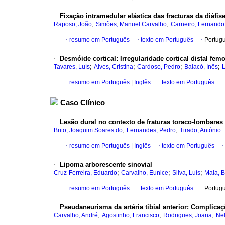
·
Fixação intramedular elástica das fracturas da diáfi
;
;
Raposo, João
Simões, Manuel Carvalho
Carneiro, Fernando
·
resumo em Português
·
texto em Português
·
Portug
·
Desmóide cortical
:
Irregularidade cortical distal fe
;
;
;
;
Tavares, Luís
Alves, Cristina
Cardoso, Pedro
Balacó, Inês
L
·
resumo em Português
|
Inglês
·
texto em Português
Caso Clínico
·
Lesão dural no contexto de fraturas toraco-lombares 
;
;
Brito, Joaquim Soares do
Fernandes, Pedro
Tirado, António
·
resumo em Português
|
Inglês
·
texto em Português
·
Lipoma arborescente sinovial
;
;
;
Cruz-Ferreira, Eduardo
Carvalho, Eunice
Silva, Luís
Maia, 
·
resumo em Português
·
texto em Português
·
Portug
·
Pseudaneurisma da artéria tibial anterior
:
Complicaçõ
;
;
;
Carvalho, André
Agostinho, Francisco
Rodrigues, Joana
Ne