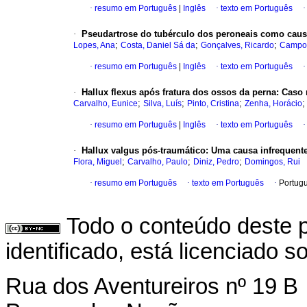
·
resumo em Português
|
Inglês
·
texto em Português
·
Pseudartrose do tubérculo dos peroneais como causa
;
;
;
Lopes, Ana
Costa, Daniel Sá da
Gonçalves, Ricardo
Campos
·
resumo em Português
|
Inglês
·
texto em Português
·
Hallux flexus após fratura dos ossos da perna
:
Caso 
;
;
;
Carvalho, Eunice
Silva, Luís
Pinto, Cristina
Zenha, Horácio
·
resumo em Português
|
Inglês
·
texto em Português
·
Hallux valgus pós-traumático
:
Uma causa infrequente
;
;
;
Flora, Miguel
Carvalho, Paulo
Diniz, Pedro
Domingos, Rui
·
resumo em Português
·
texto em Português
·
Portug
Todo o conteúdo deste p
identificado, está licenciado 
Rua dos Aventureiros nº 19 B