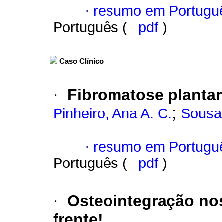
·
resumo em Portugu
Português (
pdf
)
Caso Clínico
·
Fibromatose planta
;
Pinheiro, Ana A. C.
Sousa,
·
resumo em Portugu
Português (
pdf
)
·
Osteointegração n
frente!