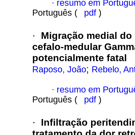
·
resumo em Portugu
Português (
pdf
)
·
Migração medial do 
cefalo-medular Gamm
potencialmente fatal
;
Raposo, João
Rebelo, An
·
resumo em Portugu
Português (
pdf
)
·
Infiltração peritend
tratamento da dor ret