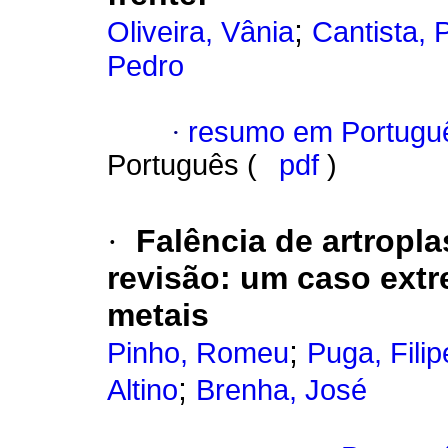
;
Oliveira, Vânia
Cantista, 
Pedro
·
resumo em Portugu
Português (
pdf
)
·
Falência de artropla
revisão
:
um caso extr
metais
;
Pinho, Romeu
Puga, Filip
;
Altino
Brenha, José