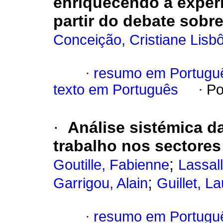
enriquecendo a experi
partir do debate sobr
Conceição, Cristiane Lisb
·
resumo em Portugu
texto em Português
·
Po
·
Análise sistémica da
trabalho nos sectores
;
Goutille, Fabienne
Lassall
;
Garrigou, Alain
Guillet, L
·
resumo em Portugu