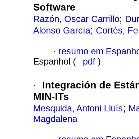
Software
;
Razón, Oscar Carrillo
Dur
;
Alonso García
Cortés, Fel
·
resumo em Espanho
Espanhol (
pdf
)
·
Integración de Está
MIN-ITs
;
Mesquida, Antoni Lluís
Ma
Magdalena