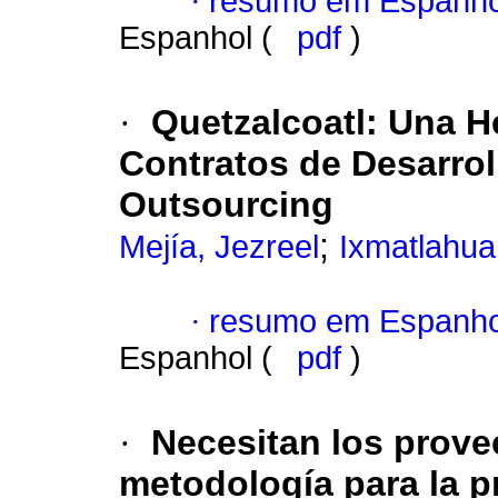
·
resumo em Espanho
Espanhol (
pdf
)
·
Quetzalcoatl
:
Una H
Contratos de Desarrol
Outsourcing
;
Mejía, Jezreel
Ixmatlahua
·
resumo em Espanho
Espanhol (
pdf
)
·
Necesitan los prov
metodología para la p