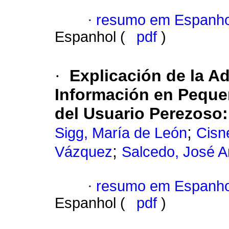
·
resumo em Espanho
Espanhol (
pdf
)
·
Explicación de la A
Información en Pequ
del Usuario Perezoso
;
Sigg, María de León
Cisne
;
Vázquez
Salcedo, José A
·
resumo em Espanho
Espanhol (
pdf
)