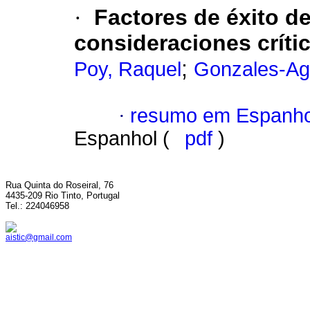
·
Factores de éxito 
consideraciones críti
;
Poy, Raquel
Gonzales-Agui
·
resumo em Espanho
Espanhol (
pdf
)
Rua Quinta do Roseiral, 76
4435-209 Rio Tinto, Portugal
Tel.: 224046958
aistic@gmail.com