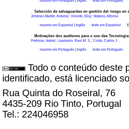
·
resumo em Português
|
Inglês
·
texto em Português
·
Selección de salvaguardas en gestión del riesgo en 
;
;
Jiménez-Martín, Antonio
Vicente, Eloy
Mateos, Alfonso
·
resumo em Espanhol
|
Inglês
·
texto em Espanhol
·
E
·
Motivações dos auditores para o uso das Tecnologia
;
;
Pedrosa, Isabel
Laureano, Raul M. S.
Costa, Carlos J.
·
resumo em Português
|
Inglês
·
texto em Português
Todo o conteúdo deste p
identificado, está licenciado 
Rua Quinta do Roseiral, 76
4435-209 Rio Tinto, Portugal
Tel.: 224046958