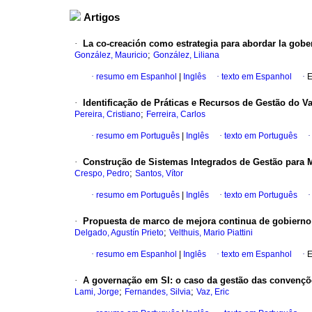
Artigos
·
La co-creación como estrategia para abordar la gobe
;
González, Mauricio
González, Liliana
·
resumo em Espanhol
|
Inglês
·
texto em Espanhol
·
E
·
Identificação de Práticas e Recursos de Gestão do V
;
Pereira, Cristiano
Ferreira, Carlos
·
resumo em Português
|
Inglês
·
texto em Português
·
Construção de Sistemas Integrados de Gestão para
;
Crespo, Pedro
Santos, Vítor
·
resumo em Português
|
Inglês
·
texto em Português
·
Propuesta de marco de mejora continua de gobierno 
;
Delgado, Agustín Prieto
Velthuis, Mario Piattini
·
resumo em Espanhol
|
Inglês
·
texto em Espanhol
·
E
·
A governação em SI
:
o caso da gestão das convençõ
;
;
Lami, Jorge
Fernandes, Silvia
Vaz, Eric