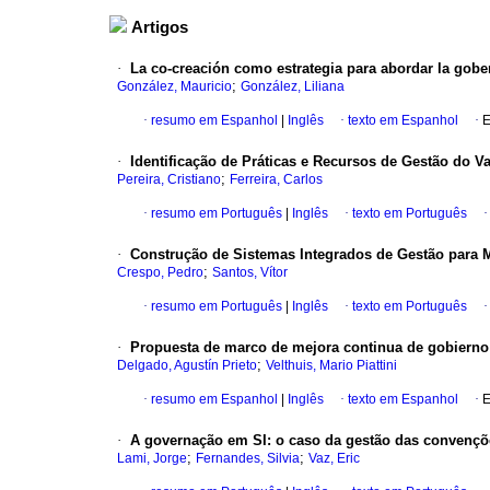
Artigos
·
La co-creación como estrategia para abordar la gobe
;
González, Mauricio
González, Liliana
·
resumo em Espanhol
|
Inglês
·
texto em Espanhol
·
E
·
Identificação de Práticas e Recursos de Gestão do V
;
Pereira, Cristiano
Ferreira, Carlos
·
resumo em Português
|
Inglês
·
texto em Português
·
Construção de Sistemas Integrados de Gestão para
;
Crespo, Pedro
Santos, Vítor
·
resumo em Português
|
Inglês
·
texto em Português
·
Propuesta de marco de mejora continua de gobierno 
;
Delgado, Agustín Prieto
Velthuis, Mario Piattini
·
resumo em Espanhol
|
Inglês
·
texto em Espanhol
·
E
·
A governação em SI
:
o caso da gestão das convençõ
;
;
Lami, Jorge
Fernandes, Silvia
Vaz, Eric