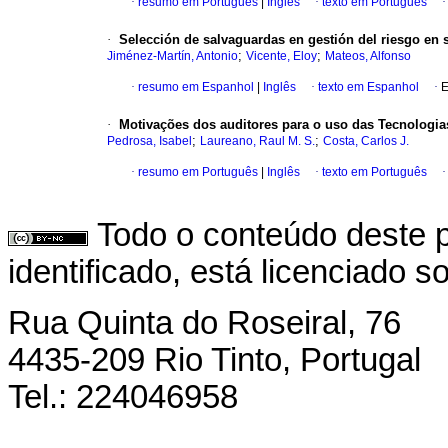
·
resumo em Português
|
Inglês
·
texto em Português
·
Selección de salvaguardas en gestión del riesgo en 
;
;
Jiménez-Martín, Antonio
Vicente, Eloy
Mateos, Alfonso
·
resumo em Espanhol
|
Inglês
·
texto em Espanhol
·
E
·
Motivações dos auditores para o uso das Tecnologia
;
;
Pedrosa, Isabel
Laureano, Raul M. S.
Costa, Carlos J.
·
resumo em Português
|
Inglês
·
texto em Português
Todo o conteúdo deste p
identificado, está licenciado 
Rua Quinta do Roseiral, 76
4435-209 Rio Tinto, Portugal
Tel.: 224046958