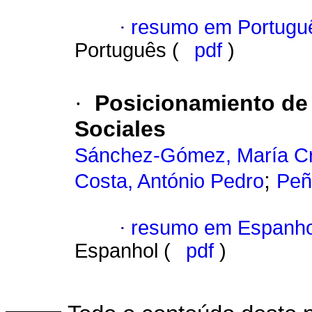
·
resumo em Portugu
Português (
pdf
)
·
Posicionamiento de 
Sociales
Sánchez-Gómez, María C
;
Costa, António Pedro
Peñ
·
resumo em Espanho
Espanhol (
pdf
)