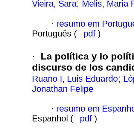
;
Vieira, Sara
Melis, Maria
·
resumo em Portugu
Português (
pdf
)
·
La política y lo polí
discurso de los candi
;
Ruano I, Luis Eduardo
Ló
Jonathan Felipe
·
resumo em Espanho
Espanhol (
pdf
)