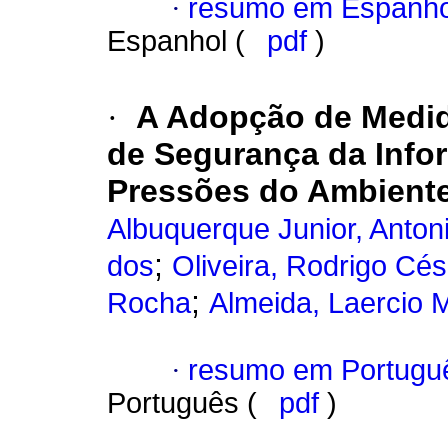
·
resumo em Espanho
Espanhol (
pdf
)
·
A Adopção de Medid
de Segurança da Info
Pressões do Ambiente 
Albuquerque Junior, Anton
;
dos
Oliveira, Rodrigo Cés
;
Rocha
Almeida, Laercio 
·
resumo em Portugu
Português (
pdf
)