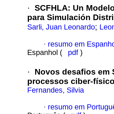
·
SCFHLA
:
Un Modelo
para Simulación Distr
;
Sarli, Juan Leonardo
Leon
·
resumo em Espanho
Espanhol (
pdf
)
·
Novos desafios em 
processos ciber-físic
Fernandes, Silvia
·
resumo em Portugu