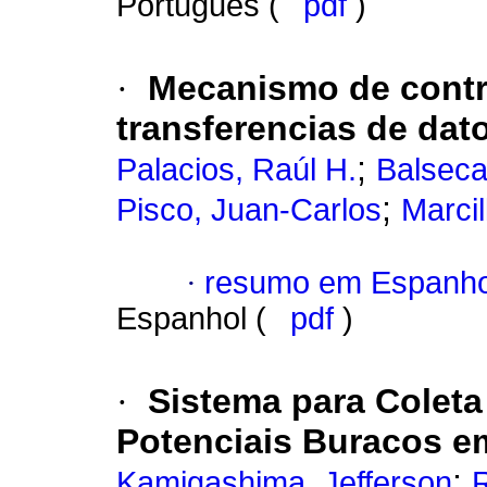
Português (
pdf
)
·
Mecanismo de contr
transferencias de dato
;
Palacios, Raúl H.
Balseca
;
Pisco, Juan-Carlos
Marcil
·
resumo em Espanho
Espanhol (
pdf
)
·
Sistema para Coleta
Potenciais Buracos e
;
Kamigashima, Jefferson