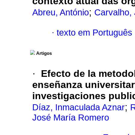
contexto atual das or
;
Abreu, António
Carvalho, 
·
texto em Português
Artigos
·
Efecto de la metodol
enseñanza universitar
investigaciones publ
;
Díaz, Inmaculada Aznar
R
José María Romero