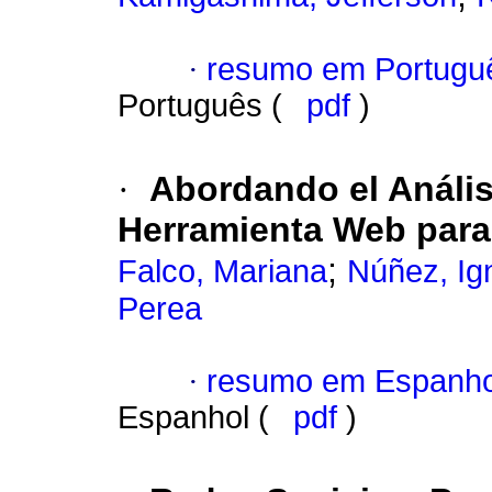
·
resumo em Portugu
Português (
pdf
)
·
Abordando el Anális
Herramienta Web para
;
Falco, Mariana
Núñez, Ig
Perea
·
resumo em Espanho
Espanhol (
pdf
)