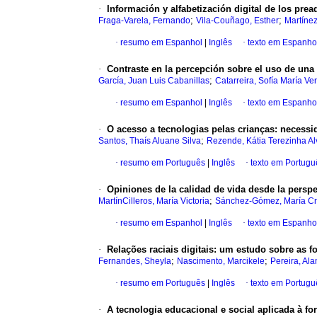
·
Información y alfabetización digital de los pre
;
;
Fraga-Varela, Fernando
Vila-Couñago, Esther
Martínez
·
resumo em Espanhol
|
Inglês
·
texto em Espanho
·
Contraste en la percepción sobre el uso de una 
;
García, Juan Luis Cabanillas
Catarreira, Sofía María Ve
·
resumo em Espanhol
|
Inglês
·
texto em Espanho
·
O acesso a tecnologias pelas crianças
:
necessi
;
Santos, Thaís Aluane Silva
Rezende, Kátia Terezinha Al
·
resumo em Português
|
Inglês
·
texto em Portugu
·
Opiniones de la calidad de vida desde la persp
;
MartínCilleros, María Victoria
Sánchez-Gómez, María C
·
resumo em Espanhol
|
Inglês
·
texto em Espanho
·
Relações raciais digitais
:
um estudo sobre as fo
;
;
Fernandes, Sheyla
Nascimento, Marcikele
Pereira, Al
·
resumo em Português
|
Inglês
·
texto em Portugu
·
A tecnologia educacional e social aplicada à 