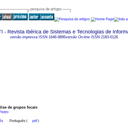
I - Revista Ibérica de Sistemas e Tecnologias de Infor
versão impressa
ISSN
1646-9895
versão On-line
ISSN
2183-0126
lise de grupos focais
 Pedro
ês
·
Português (
pdf
)