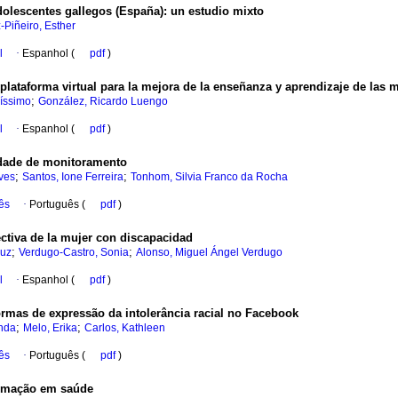
adolescentes gallegos (España)
:
un estudio mixto
-Piñeiro, Esther
l
·
Espanhol (
pdf
)
plataforma virtual para la mejora de la enseñanza y aprendizaje de las 
;
ríssimo
González, Ricardo Luengo
l
·
Espanhol (
pdf
)
dade de monitoramento
;
;
ves
Santos, Ione Ferreira
Tonhom, Silvia Franco da Rocha
ês
·
Português (
pdf
)
ectiva de la mujer con discapacidad
;
;
ruz
Verdugo-Castro, Sonia
Alonso, Miguel Ángel Verdugo
l
·
Espanhol (
pdf
)
rmas de expressão da intolerância racial no Facebook
;
;
anda
Melo, Erika
Carlos, Kathleen
ês
·
Português (
pdf
)
formação em saúde