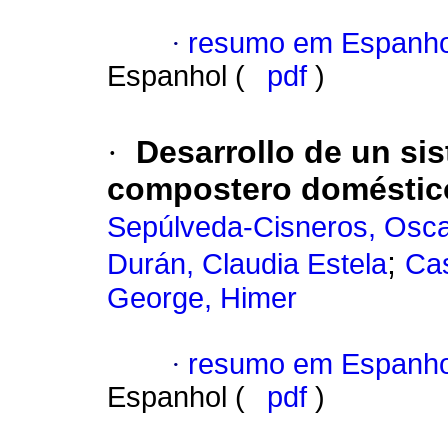
·
resumo em Espanho
Espanhol (
pdf
)
·
Desarrollo de un si
compostero doméstico
Sepúlveda-Cisneros, Osc
;
Durán, Claudia Estela
Cas
George, Himer
·
resumo em Espanho
Espanhol (
pdf
)