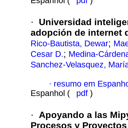
Espanhol (
pdf
)
·
Universidad intelige
adopción de internet d
;
Rico-Bautista, Dewar
Mae
;
Cesar D.
Medina-Cárdena
Sanchez-Velasquez, Marí
·
resumo em Espanho
Espanhol (
pdf
)
·
Apoyando a las Mipy
Procesos y Proyectos 