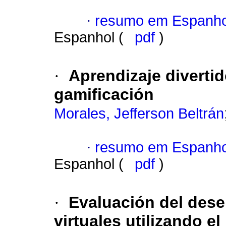
·
resumo em Espanho
Espanhol (
pdf
)
·
Aprendizaje diverti
gamificación
Morales, Jefferson Beltrán
·
resumo em Espanho
Espanhol (
pdf
)
·
Evaluación del des
virtuales utilizando e