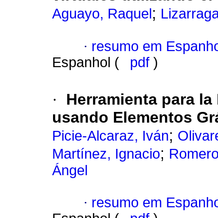
;
Aguayo, Raquel
Lizarrag
·
resumo em Espanho
Espanhol (
pdf
)
·
Herramienta para la
usando Elementos Grá
;
Picie-Alcaraz, Iván
Olivar
;
Martínez, Ignacio
Romero-
Ángel
·
resumo em Espanho