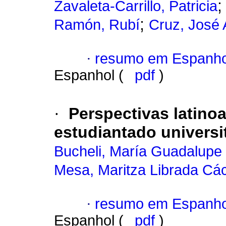
Zavaleta-Carrillo, Patricia
;
Ramón, Rubí
Cruz, José 
·
resumo em Espanho
Espanhol (
pdf
)
·
Perspectivas latino
estudiantado universi
Bucheli, María Guadalupe 
Mesa, Maritza Librada Cá
·
resumo em Espanho
Espanhol (
pdf
)