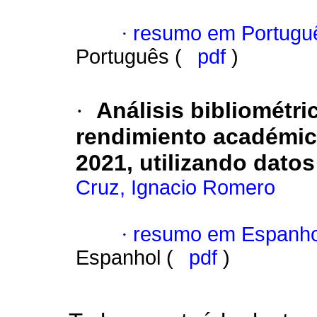
·
resumo em Portugu
Português (
pdf
)
·
Análisis bibliométri
rendimiento académico
2021, utilizando dato
Cruz, Ignacio Romero
·
resumo em Espanho
Espanhol (
pdf
)