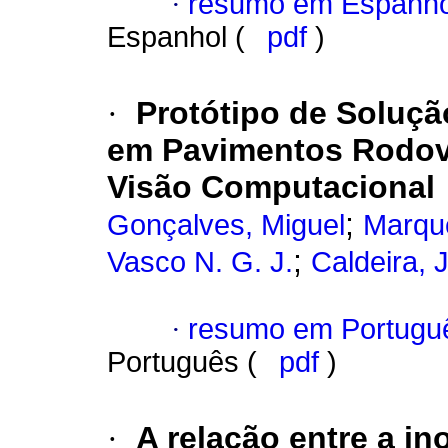
·
resumo em Espanho
Espanhol (
pdf
)
·
Protótipo de Solução
em Pavimentos Rodov
Visão Computacional
;
Gonçalves, Miguel
Marqu
;
Vasco N. G. J.
Caldeira, 
·
resumo em Portugu
Português (
pdf
)
·
A relação entre a in