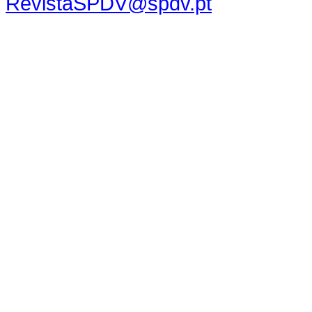
RevistaSPDV@spdv.pt