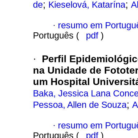
;
;
de
Kieselová, Katarína
A
·
resumo em Portugu
Português (
pdf
)
·
Perfil Epidemiológi
na Unidade de Fototer
um Hospital Universit
Baka, Jessica Lana Concei
;
Pessoa, Allen de Souza
A
·
resumo em Portugu
Português (
pdf
)