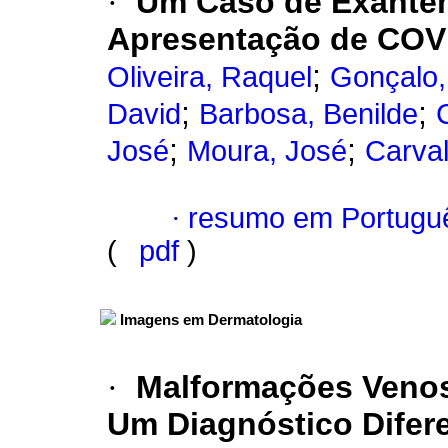
·
Um Caso de Exantem
Apresentação de COV
;
Oliveira, Raquel
Gonçalo,
;
;
David
Barbosa, Benilde
;
;
José
Moura, José
Carva
·
resumo em Portugu
(
pdf
)
Imagens em Dermatologia
·
Malformações Venos
Um Diagnóstico Difere