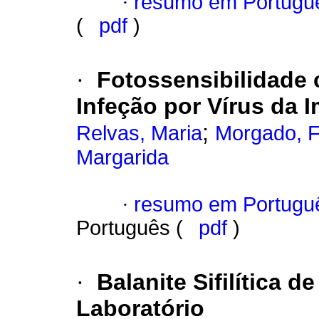
·
resumo em Portugu
(
pdf
)
·
Fotossensibilidade 
Infeção por Vírus da
;
Relvas, Maria
Morgado, F
Margarida
·
resumo em Portugu
Português (
pdf
)
·
Balanite Sifilítica 
Laboratório