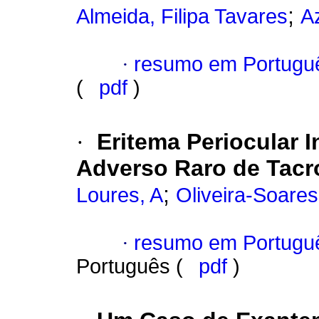
;
Almeida, Filipa Tavares
A
·
resumo em Portugu
(
pdf
)
·
Eritema Periocular I
Adverso Raro de Tacr
;
Loures, A
Oliveira-Soares
·
resumo em Portugu
Português (
pdf
)