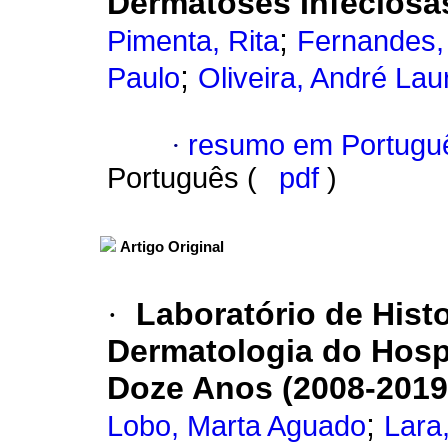
Dermatoses Infeciosas
;
Pimenta, Rita
Fernandes,
;
Paulo
Oliveira, André La
·
resumo em Portugu
Português (
pdf
)
Artigo Original
·
Laboratório de Hist
Dermatologia do Hospi
Doze Anos (2008-2019)
;
Lobo, Marta Aguado
Lara