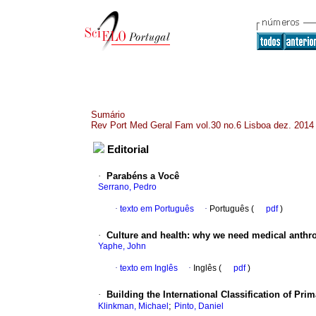
Sumário
Rev Port Med Geral Fam vol.30 no.6 Lisboa dez. 2014
Editorial
·
Parabéns a Você
Serrano, Pedro
·
texto em Português
·
Português (
pdf
)
·
Culture and health
:
why we need medical anthro
Yaphe, John
·
texto em Inglês
·
Inglês (
pdf
)
·
Building the International Classification of Prim
;
Klinkman, Michael
Pinto, Daniel