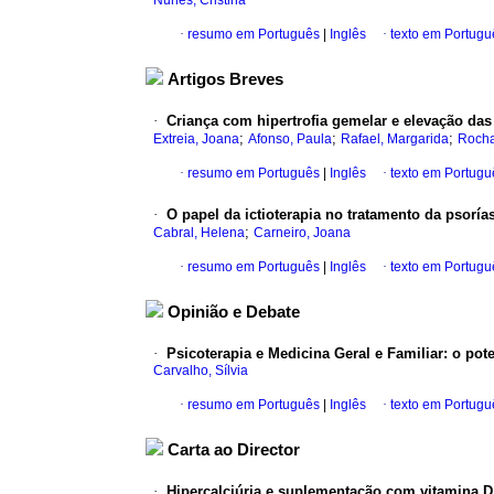
Nunes, Cristina
·
resumo em Português
|
Inglês
·
texto em Portugu
Artigos Breves
·
Criança com hipertrofia gemelar e elevação da
;
;
;
Extreia, Joana
Afonso, Paula
Rafael, Margarida
Rocha
·
resumo em Português
|
Inglês
·
texto em Portugu
·
O papel da ictioterapia no tratamento da psoría
;
Cabral, Helena
Carneiro, Joana
·
resumo em Português
|
Inglês
·
texto em Portugu
Opinião e Debate
·
Psicoterapia e Medicina Geral e Familiar
:
o pot
Carvalho, Sílvia
·
resumo em Português
|
Inglês
·
texto em Portugu
Carta ao Director
·
Hipercalciúria e suplementação com vitamina D