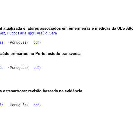
cal atualizada e fatores associados em enfermeiras e médicas da ULS Al
;
;
vez, Hugo
Faria, Igor
Araújo, Sara
ês
·
Português (
pdf
)
saúde primários no Porto
:
estudo transversal
ês
·
Português (
pdf
)
a osteoartrose
:
revisão baseada na evidência
ês
·
Português (
pdf
)