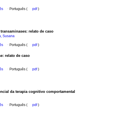
ês
·
Português (
pdf
)
s transaminases
:
relato de caso
, Susana
ês
·
Português (
pdf
)
se
:
relato de caso
ês
·
Português (
pdf
)
encial da terapia cognitivo comportamental
ês
·
Português (
pdf
)