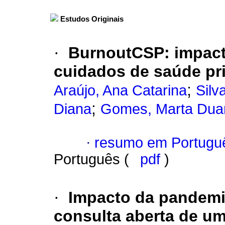
Estudos Originais
·
BurnoutCSP: impac
cuidados de saúde pr
;
Araújo, Ana Catarina
Silv
;
Diana
Gomes, Marta Dua
·
resumo em Portugu
Português (
pdf
)
·
Impacto da pandemi
consulta aberta de u