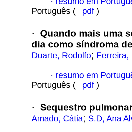
·
resumo em Portugu
Português (
pdf
)
·
Quando mais uma sé
dia como síndroma de
;
Duarte, Rodolfo
Ferreira,
·
resumo em Portugu
Português (
pdf
)
·
Sequestro pulmonar
;
Amado, Cátia
S.D, Ana A