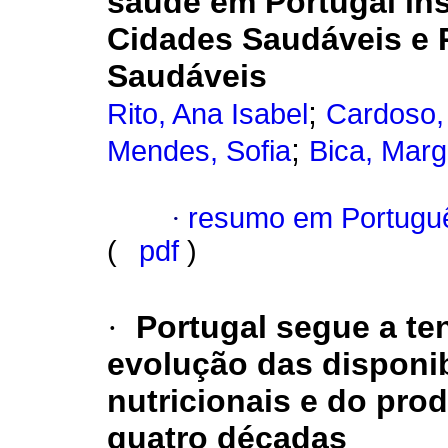
saúde em Portugal in
Cidades Saudáveis e 
Saudáveis
;
Rito, Ana Isabel
Cardoso,
;
Mendes, Sofia
Bica, Marg
·
resumo em Portugu
(
pdf
)
·
Portugal segue a te
evolução das disponib
nutricionais e do pro
quatro décadas