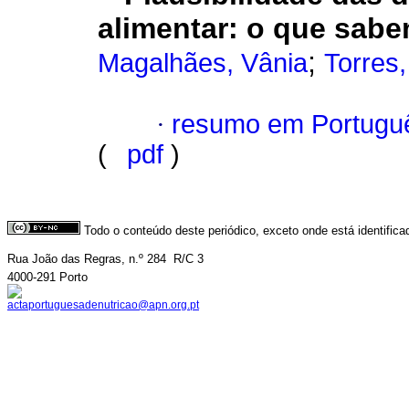
alimentar: o que sab
;
Magalhães, Vânia
Torres,
·
resumo em Portugu
(
pdf
)
Todo o conteúdo deste periódico, exceto onde está identific
Rua João das Regras, n.º 284  R/C 3
4000-291 Porto
actaportuguesadenutricao@apn.org.pt