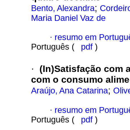
;
Bento, Alexandra
Cordeir
Maria Daniel Vaz de
·
resumo em Portugu
Português (
pdf
)
·
(In)Satisfação com 
com o consumo aliment
;
Araújo, Ana Catarina
Oliv
·
resumo em Portugu
Português (
pdf
)