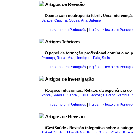
Artigos de Revisão
·
Doente com neutropenia febril: Uma intervenção e
;
Santos, Cristina
Sousa, Ana Sabrina
·
resumo em Português
|
Inglês
·
texto em Portugu
Artigos Teóricos
·
O papel da formação profissional contínua no 
;
;
Proença, Rosa
Vaz, Henrique
Pais, Sofia
·
resumo em Português
|
Inglês
·
texto em Portugu
Artigos de Investigação
·
Reações infusionais: Relatos da experiência de
;
;
;
Ponte, Sandra
Cabral, Carla Santos
Cavaco, Patrícia
·
resumo em Português
|
Inglês
·
texto em Portugu
Artigos de Revisão
·
iGestSaúde - Revisão integrativa sobre a autog
;
;
;
Rafael, Marisa
Magalhães, Bruno
Sousa, Carla
Ferna