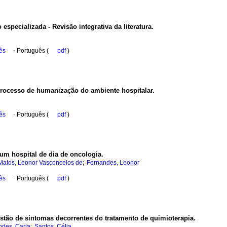
specializada - Revisão integrativa da literatura.
ês
·
Português (
pdf
)
processo de humanização do ambiente hospitalar.
ês
·
Português (
pdf
)
 um hospital de dia de oncologia.
;
Matos, Leonor Vasconcelos de
Fernandes, Leonor
ês
·
Português (
pdf
)
estão de sintomas decorrentes do tratamento de quimioterapia.
;
ndes, Carla
Santos, Célia