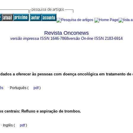
Revista Onconews
versão impressa
ISSN
1646-7868
versão On-line
ISSN
2183-6914
ados a oferecer às pessoas com doença oncológica em tratamento de 
ês
·
Português (
pdf
)
os centrais: Refluxo e aspiração de trombos.
·
Inglês (
pdf
)