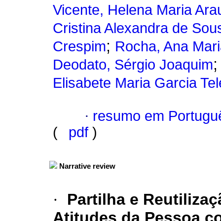
Vicente, Helena Maria Ara
Cristina Alexandra de Sou
;
Crespim
Rocha, Ana Mar
Deodato, Sérgio Joaquim
Elisabete Maria Garcia Tel
·
resumo em Portugu
(
pdf
)
Narrative review
·
Partilha e Reutiliza
Atitudes da Pessoa c