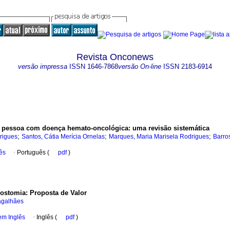
Revista Onconews
versão impressa
ISSN
1646-7868
versão On-line
ISSN
2183-6914
 pessoa com doença hemato-oncológica: uma revisão sistemática
;
;
;
rigues
Santos, Cátia Merícia Ornelas
Marques, Maria Marisela Rodrigues
Barros
ês
·
Português (
pdf
)
ostomia: Proposta de Valor
agalhães
em Inglês
·
Inglês (
pdf
)