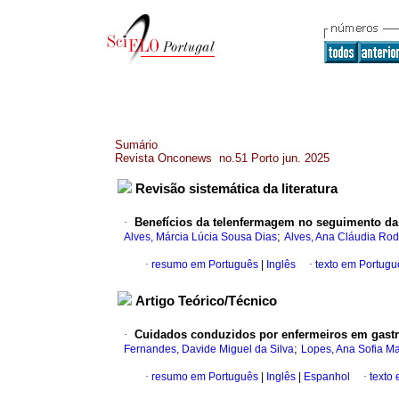
Sumário
Revista Onconews no.51 Porto jun. 2025
Revisão sistemática da literatura
·
Benefícios da telenfermagem no seguimento da
;
Alves, Márcia Lúcia Sousa Dias
Alves, Ana Cláudia Rod
·
resumo em Português
|
Inglês
·
texto em Portugu
Artigo Teórico/Técnico
·
Cuidados conduzidos por enfermeiros em gastr
;
Fernandes, Davide Miguel da Silva
Lopes, Ana Sofia M
·
resumo em Português
|
Inglês
|
Espanhol
·
texto 