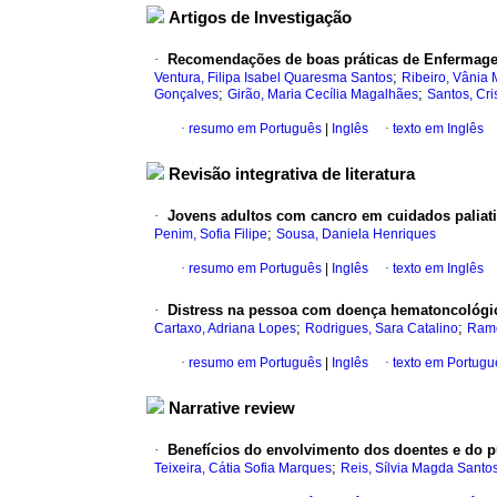
Artigos de Investigação
·
Recomendações de boas práticas de Enfermagem
;
Ventura, Filipa Isabel Quaresma Santos
Ribeiro, Vânia
;
;
Gonçalves
Girão, Maria Cecília Magalhães
Santos, Cri
·
resumo em Português
|
Inglês
·
texto em Inglês
Revisão integrativa de literatura
·
Jovens adultos com cancro em cuidados paliativo
;
Penim, Sofia Filipe
Sousa, Daniela Henriques
·
resumo em Português
|
Inglês
·
texto em Inglês
·
Distress na pessoa com doença hematoncológica 
;
;
Cartaxo, Adriana Lopes
Rodrigues, Sara Catalino
Ramo
·
resumo em Português
|
Inglês
·
texto em Portugu
Narrative review
·
Benefícios do envolvimento dos doentes e do pú
;
Teixeira, Cátia Sofia Marques
Reis, Sílvia Magda Santo