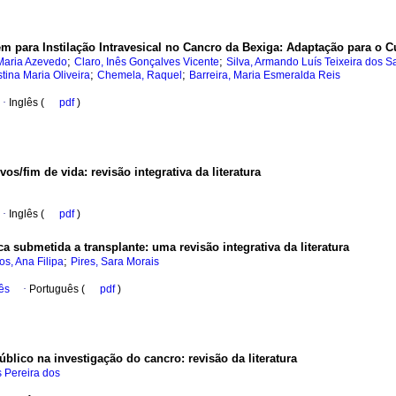
 para Instilação Intravesical no Cancro da Bexiga: Adaptação para o 
;
;
 Maria Azevedo
Claro, Inês Gonçalves Vicente
Silva, Armando Luís Teixeira dos S
;
;
stina Maria Oliveira
Chemela, Raquel
Barreira, Maria Esmeralda Reis
·
Inglês (
pdf
)
s/fim de vida: revisão integrativa da literatura
·
Inglês (
pdf
)
submetida a transplante: uma revisão integrativa da literatura
;
s, Ana Filipa
Pires, Sara Morais
ês
·
Português (
pdf
)
blico na investigação do cancro: revisão da literatura
s Pereira dos