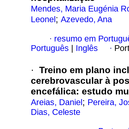
Mendes, Maria Eugénia R
;
Leonel
Azevedo, Ana
·
resumo em Portugu
Português
|
Inglês
·
Por
·
Treino em plano inc
cerebrovascular à pos
encefálica: estudo mu
;
Areias, Daniel
Pereira, Jo
Dias, Celeste