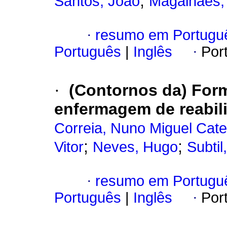
;
Santos, João
Magalhães,
·
resumo em Portugu
Português
|
Inglês
·
Por
·
(Contornos da) For
enfermagem de reabili
Correia, Nuno Miguel Cate
;
;
Vitor
Neves, Hugo
Subtil
·
resumo em Portugu
Português
|
Inglês
·
Por