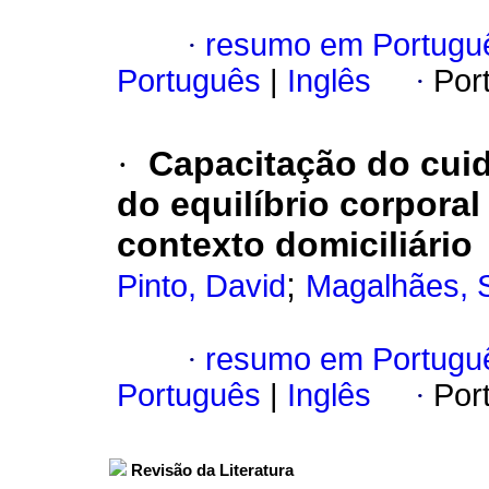
·
resumo em Portugu
Português
|
Inglês
·
Por
·
Capacitação do cui
do equilíbrio corpor
contexto domiciliário
;
Pinto, David
Magalhães, 
·
resumo em Portugu
Português
|
Inglês
·
Por
Revisão da Literatura