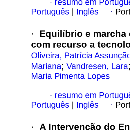
·
resumo em Portugu
Português
|
Inglês
·
Por
·
Equilíbrio e marcha
com recurso a tecnol
Oliveira, Patrícia Assunçã
;
Mariana
Vandresen, Lara
Maria Pimenta Lopes
·
resumo em Portugu
Português
|
Inglês
·
Por
·
A Intervenção do En