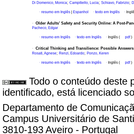
;
;
;
Di Domenico, Monica
Campitiello, Lucia
Schiavo, Fabrizio
D
·
resumo em Inglês
|
Espanhol
·
texto em Inglês
·
Ingl
·
Older Adults’ Safety and Security Online: A Post-Pa
Pacheco, Edgar
·
resumo em Inglês
·
texto em Inglês
·
Inglês (
pdf
)
·
Critical Thinking and Transilience: Possible Answers 
;
;
Rosati, Agnese
Renzi, Edoardo
Ponzo, Keren
·
resumo em Inglês
·
texto em Inglês
·
Inglês (
pdf
)
Todo o conteúdo deste p
identificado, está licenciado 
Departamento de Comunicação
Campus Universitário de Sant
3810-193 Aveiro - Portugal