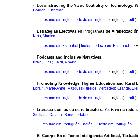
·
Deconstructing the Value-Neutrality of Technology:
Gardoni, Christian
·
resumo em Inglês
·
texto em Inglês
·
Inglês (
pdf
)
·
Estrategias Efectivas en Programas de Alfabetización
Niño, Mónica
·
resumo em Espanhol
|
Inglês
·
texto em Espanhol
·
E
·
Podcasts and Inclusive Narratives.
;
Bravi, Luca
Baldi, Alberto
·
resumo em Inglês
·
texto em Inglês
·
Inglês (
pdf
)
·
Promoting Knowledge: Higher Education and Rural E
;
;
Lorain, Marie-Anne
Vázquez-Furelos, Mercedes
Grande, Ele
·
resumo em Inglês
·
texto em Inglês
·
Inglês (
pdf
)
·
Literacia dos fãs da série brasileira
As Five
na rede s
;
Sigiliano, Daiana
Borges, Gabriela
·
resumo em Português
|
Inglês
·
texto em Português
·
El Cuerpo Es el Texto: Inteligencia Artificial, Textu