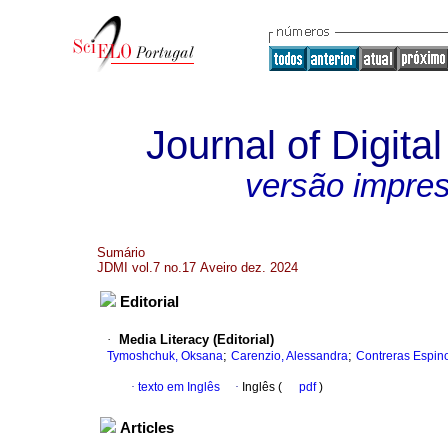
Journal of Digita
versão impre
Sumário
JDMI vol.7 no.17 Aveiro dez. 2024
Editorial
·
Media Literacy (Editorial)
;
;
Tymoshchuk, Oksana
Carenzio, Alessandra
Contreras Espino
·
texto em Inglês
·
Inglês (
pdf
)
Articles