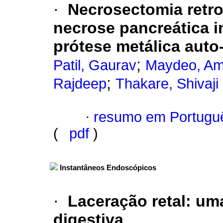
·
Necrosectomia retr
necrose pancreática i
prótese metálica auto
;
Patil, Gaurav
Maydeo, Am
;
Rajdeep
Thakare, Shivaji
·
resumo em Portugu
(
pdf
)
Instantâneos Endoscópicos
·
Laceração retal: um
digestiva