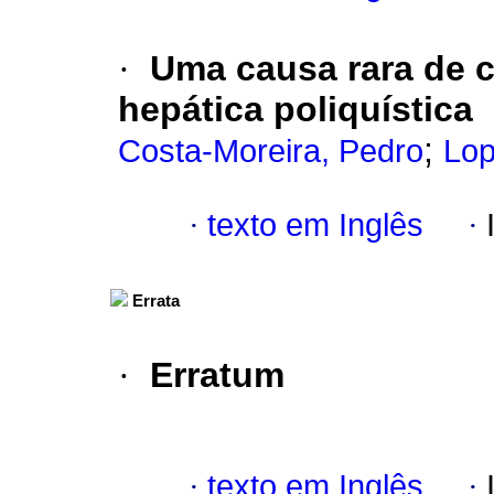
·
Uma causa rara de 
hepática poliquística
;
Costa-Moreira, Pedro
Lop
·
texto em Inglês
·
Errata
·
Erratum
·
texto em Inglês
·