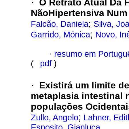
·
O Retrato Atual Da 
NãoHipertensiva Num 
;
Falcão, Daniela
Silva, Jo
;
Garrido, Mónica
Novo, In
·
resumo em Portugu
(
pdf
)
·
Existirá um limite d
metaplasia intestinal
populações Ocidenta
;
Zullo, Angelo
Lahner, Edit
Esposito, Gianluca