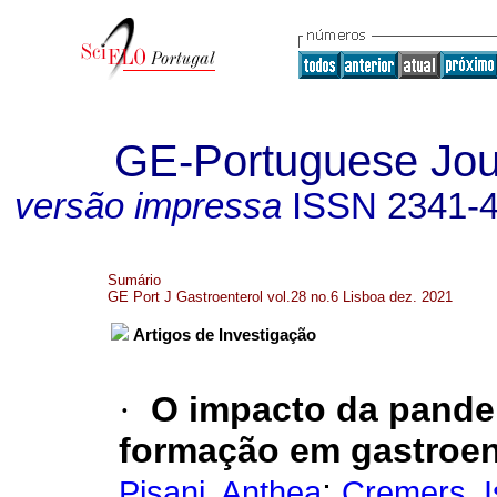
GE-Portuguese Jour
versão impressa
ISSN
2341-
Sumário
GE Port J Gastroenterol vol.28 no.6 Lisboa dez. 2021
Artigos de Investigação
·
O impacto da pande
formação em gastroen
;
Pisani, Anthea
Cremers, I