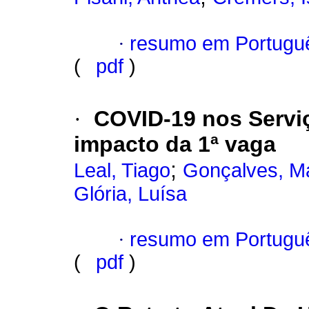
·
resumo em Portugu
(
pdf
)
·
COVID-19 nos Serviç
impacto da 1ª vaga
;
Leal, Tiago
Gonçalves, M
Glória, Luísa
·
resumo em Portugu
(
pdf
)