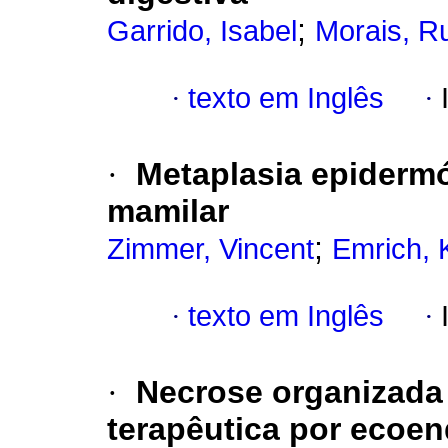
;
Garrido, Isabel
Morais, Ru
·
texto em Inglês
·
·
Metaplasia epidermó
mamilar
;
Zimmer, Vincent
Emrich, 
·
texto em Inglês
·
·
Necrose organizada
terapêutica por ecoe