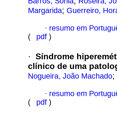
;
Barros, Sónia
Roseira, J
;
Margarida
Guerreiro, Hor
·
resumo em Portugu
(
pdf
)
·
Síndrome hiperemét
clínico de uma patolo
;
Nogueira, João Machado
·
resumo em Portugu
(
pdf
)