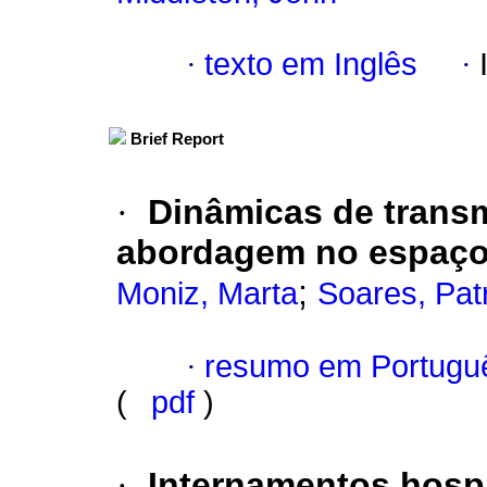
·
texto em Inglês
·
Brief Report
·
Dinâmicas de trans
abordagem no espaço
;
Moniz, Marta
Soares, Patr
·
resumo em Portugu
(
pdf
)
·
Internamentos hospi