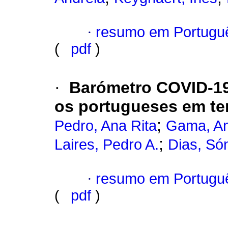
·
resumo em Portugu
(
pdf
)
·
Barómetro COVID-19
os portugueses em t
;
Pedro, Ana Rita
Gama, A
;
Laires, Pedro A.
Dias, Só
·
resumo em Portugu
(
pdf
)