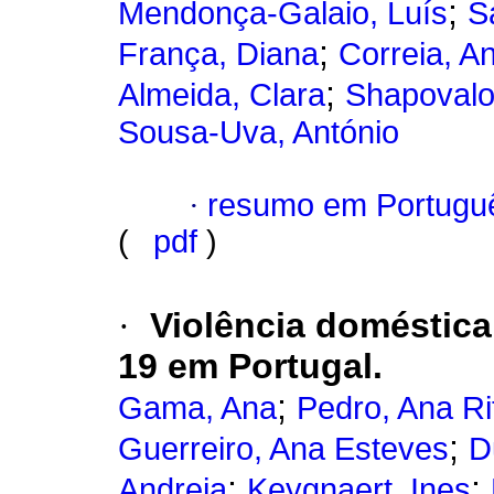
;
Mendonça-Galaio, Luís
S
;
França, Diana
Correia, A
;
Almeida, Clara
Shapovalo
Sousa-Uva, António
·
resumo em Portugu
(
pdf
)
·
Violência doméstic
19 em Portugal.
;
Gama, Ana
Pedro, Ana Ri
;
Guerreiro, Ana Esteves
D
;
;
Andreia
Keygnaert, Ines