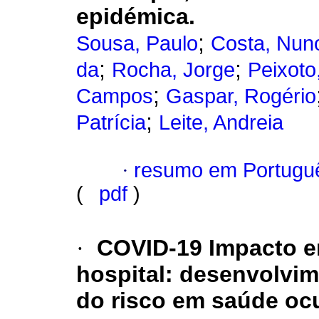
epidémica.
;
Sousa, Paulo
Costa, Nun
;
;
da
Rocha, Jorge
Peixoto
;
Campos
Gaspar, Rogério
;
Patrícia
Leite, Andreia
·
resumo em Portugu
(
pdf
)
·
COVID-19 Impacto e
hospital: desenvolvi
do risco em saúde oc