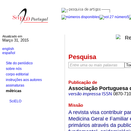
Atualizado em
Março 31, 2015
english
español
Pesquisa
Site do periódico
sobre nós
corpo editorial
instruções aos autores
Publicação de
assinaturas
Associação Portuguesa d
métricas
versão impressa
ISSN
0870-71
SciELO
Missão
A revista visa contribuir 
Medicina Geral e Familiar
primários através da publi