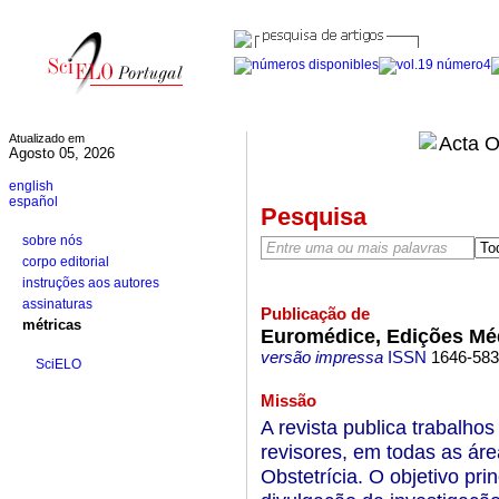
Atualizado em
Agosto 05, 2026
english
español
Pesquisa
sobre nós
corpo editorial
instruções aos autores
assinaturas
Publicação de
métricas
Euromédice, Edições Mé
versão impressa
ISSN
1646-58
SciELO
Missão
A revista publica trabalhos 
revisores, em todas as ár
Obstetrícia. O objetivo pri