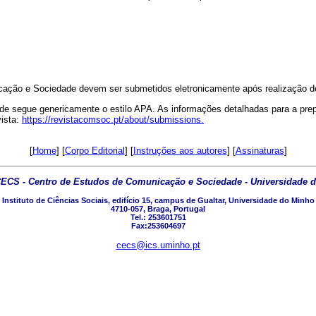
ação e Sociedade devem ser submetidos eletronicamente após realização de
de segue genericamente o estilo APA. As informações detalhadas para a pre
vista:
https://revistacomsoc.pt/about/submissions.
[
Home
] [
Corpo Editorial
] [
Instruções aos autores
] [
Assinaturas
]
ECS - Centro de Estudos de Comunicação e Sociedade - Universidade 
Instituto de Ciências Sociais, edifício 15, campus de Gualtar, Universidade do Minho
4710-057, Braga, Portugal
Tel.: 253601751
Fax:253604697
cecs@ics.uminho.pt