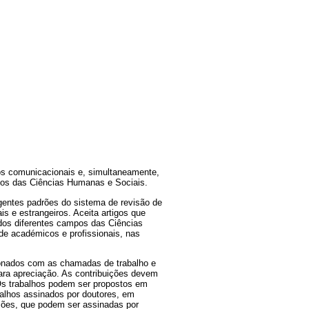
os comunicacionais e, simultaneamente,
ampos das Ciências Humanas e Sociais.
gentes padrões do sistema de revisão de
is e estrangeiros. Aceita artigos que
dos diferentes campos das Ciências
e académicos e profissionais, nas
cionados com as chamadas de trabalho e
para apreciação. As contribuições devem
 Os trabalhos podem ser propostos em
balhos assinados por doutores, em
nsões, que podem ser assinadas por