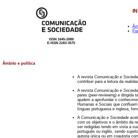
I
Âmb
Fo
ISSN 1645-2089
E-ISSN 2183-3575
Âmbito e política
A revista
Comunicação e Socied
contribuir para a leitura da real
A revista
Comunicação e Socied
pares (peer-reviewing) e dirigida
ajudem a aprofundar o conhecime
Humanas e Sociais que confluam 
línguas portuguesa e inglesa, for
A
Comunicação e Sociedade
acei
com os objetivos e o âmbito da re
ser redigidas tendo em vista a s
português ou inglês, sendo sujeit
autoria única ou em coautoria co