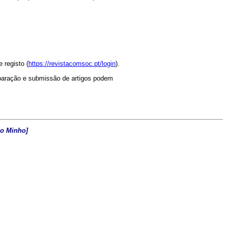
 registo (
https://revistacomsoc.pt/login
).
paração e submissão de artigos podem
do Minho]