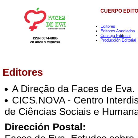
CUERPO EDITO
Editores
Editores Asociados
Consejo Editorial
ISSN 0874-6885
Producción Editorial
en línea o impreso
Editores
A Direção da Faces de Eva.
CICS.NOVA - Centro Interdis
de Ciências Sociais e Human
Dirección Postal: