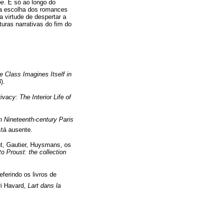
pe
. É só ao longo do
oa escolha dos romances
a virtude de despertar a
uras narrativas do fim do
e Class Imagines Itself in
).
ivacy: The Interior Life of
n Nineteenth-century Paris
stá ausente.
t, Gautier, Huysmans, os
to Proust: the collection
referindo os livros de
ri Havard,
Lart dans la