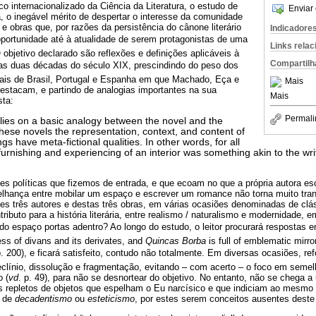
 internacionalizado da Ciência da Literatura, o estudo de
Enviar 
á, o inegável mérito de despertar o interesse da comunidade
s e obras que, por razões da persistência do cânone literário
Indicadore
oportunidade até à atualidade de serem protagonistas de uma
Links rela
bjetivo declarado são reflexões e definições aplicáveis à
Compartilh
mas duas décadas do século XIX, prescindindo do peso dos
ais de Brasil, Portugal e Espanha em que Machado, Eça e
Mais
destacam, e partindo de analogias importantes na sua
Mais
sta:
Permali
elies on a basic analogy between the novel and the
 these novels the representation, context, and content of
gs have meta-fictional qualities. In other words, for all
furnishing and experiencing of an interior was something akin to the writ
s políticas que fizemos de entrada, e que ecoam no que a própria autora escr
elhança entre mobilar um espaço e escrever um romance não torna muito tra
es três autores e destas três obras, em várias ocasiões denominadas de clá
tributo para a história literária, entre realismo / naturalismo e modernidade,
o espaço portas adentro? Ao longo do estudo, o leitor procurará respostas em
ss of divans and its derivates, and
Quincas Borba
is full of emblematic mirro
p. 200), e ficará satisfeito, contudo não totalmente. Em diversas ocasiões, r
ínio, dissolução e fragmentação, evitando – com acerto – o foco em semel
 (
vd
. p. 49), para não se desnortear do objetivo. No entanto, não se chega 
 repletos de objetos que espelham o Eu narcísico e que indiciam ao mesmo
s de
decadentismo
ou
esteticismo
, por estes serem conceitos ausentes deste