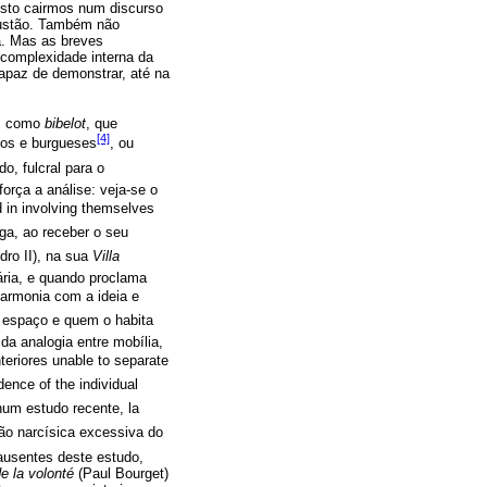
isto cairmos num discurso
xaustão. Também não
a. Mas as breves
 complexidade interna da
apaz de demonstrar, até na
ais como
bibelot
, que
[4]
icos e burgueses
, ou
ido, fulcral para o
orça a análise: veja-se o
 in involving themselves
 Ega, ao receber o seu
edro II), na sua
Villa
ária, e quando proclama
 harmonia com a ideia e
 espaço e quem o habita
da analogia entre mobília,
eriores unable to separate
dence of the individual
um estudo recente, la
ão narcísica excessiva do
ausentes deste estudo,
e la volonté
(Paul Bourget)