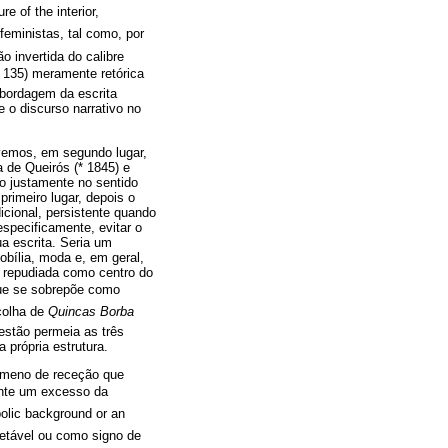
e of the interior,
feministas, tal como, por
 invertida do calibre
p. 135) meramente retórica
abordagem da escrita
 o discurso narrativo no
evemos, em segundo lugar,
a de Queirós (* 1845) e
ão justamente no sentido
primeiro lugar, depois o
dicional, persistente quando
especificamente, evitar o
a escrita. Seria um
obília, moda e, em geral,
e repudiada como centro do
 que se sobrepõe como
scolha de
Quincas Borba
estão permeia as três
 própria estrutura.
nómeno de receção que
ente um excesso da
mbolic background or an
pretável ou como signo de