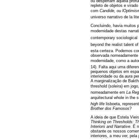
ou despertam aquela prof
repleto de objetos e virad
com
Candide, ou lOptimis
universo narrativo de la li
Concluindo, havia muitos p
modernidade destas narrativa
contemporary sociological r
beyond the realist talent 
esta certeza. Podemos con
observada nomeadament
modernidade, como a autora
14). Falta aqui uma difere
pequenos objetos em espaço
interioridade ou da
aura
per
A marginalização de Bakth
threshold (soleira) em jo
nomeadamente em
La Reg
arquitectural whole in the
high life
lisboeta, represen
Brother
dos Famosos
?
A ideia de que Estela Vie
Thinking on Thresholds: Th
Interiors and Narrative
. É 
obstante os nossos comentá
interiores, a meu ver, pel