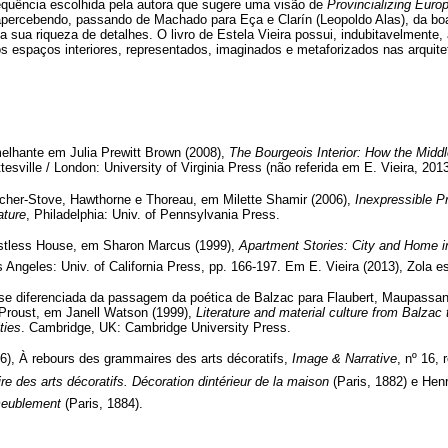
quência escolhida pela autora que sugere uma visão de
Provincializing Euro
i apercebendo, passando de Machado para Eça e Clarín (Leopoldo Alas), da b
a sua riqueza de detalhes. O livro de Estela Vieira possui, indubitavelmente, 
s espaços interiores, representados, imaginados e metaforizados nas arquitet
lhante em Julia Prewitt Brown (2008),
The Bourgeois Interior: How the Middl
ttesville / London: University of Virginia Press (não referida em E. Vieira, 2013
echer-Stove, Hawthorne e Thoreau, em Milette Shamir (2006),
Inexpressible Pr
ature
, Philadelphia: Univ. of Pennsylvania Press.
estless House, em Sharon Marcus (1999),
Apartment Stories: City and Home i
s Angeles: Univ. of California Press, pp. 166-197. Em E. Vieira (2013), Zola e
ise diferenciada da passagem da poética de Balzac para Flaubert, Maupassan
 Proust, em Janell Watson (1999),
Literature and material culture from Balzac 
ties
. Cambridge, UK: Cambridge University Press.
), À rebours des grammaires des arts décoratifs,
Image & Narrative
, nº 16, 
e des arts décoratifs. Décoration dintérieur de la maison
(Paris, 1882) e Hen
meublement
(Paris, 1884).