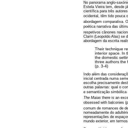
No panorama anglo-saxónico
Estela Vieira tem, desde j
científica para três autore
ocidental, têm tido pouca 
abordagem comparativa. O o
poética narrativa das últi
respetivos cânones nacion
Clarín (Leopoldo Alas) se 
abordagem da escrita reali
Their technique r
interior space. In
the domestic settin
three authors the 
(p. 3-4)
Indo além das consideraçõe
inicial centrada numa sem
escolha precisamente dest
outras palavras: qual o con
e semantização simbólica d
The Maias
there is an exce
obsessed with balconies (
comum de romances de decl
nomeadamente do adultério
representações de espaços
mundo exterior, em termo