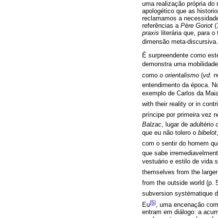
uma realização própria do
apologético que as histori
reclamamos a necessidade 
referências a
Père Goriot
(
praxis
literária que, para
dimensão meta-discursiva.
É surpreendente como este 
demonstra uma mobilidade
como o
orientalismo
(
vd
. n
entendimento da época. No
exemplo de Carlos da Maia 
with their reality or in con
príncipe por primeira vez
Balzac
, lugar de adultério
que eu não tolero o
bibelot
com o sentir do homem que 
que sabe irremediavelmente
vestuário e estilo de vida
themselves from the larger 
from the outside world (
subversion systématique d
[5]
Eu
, uma encenação com 
entram em diálogo: a acu