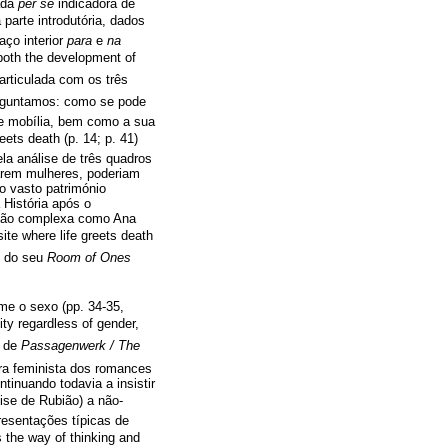
rada
per se
indicadora de
 parte introdutória, dados
aço interior
para
e
na
 both the development of
 articulada com os três
. Perguntamos: como se pode
de mobília, bem como a sua
ets death (p. 14; p. 41)
la análise de três quadros
arem mulheres, poderiam
 o vasto património
 História após o
a tão complexa como Ana
ite where life greets death
do seu
Room of Ones
me o sexo (pp. 34-35,
ty regardless of gender,
a de
Passagenwerk / The
ura feminista dos romances
ntinuando todavia a insistir
ise de Rubião) a não-
resentações típicas de
s the way of thinking and