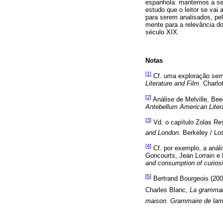
espanhola: mantemos a se
estudo que o leitor se va
para serem analisados, pel
mente para a relevância do
século XIX.
Notas
[1]
Cf. uma exploração seme
Literature and Film
. Charlo
[2]
Análise de Melville, Be
Antebellum American Liter
[3]
Vd. o capítulo Zolas R
and London
. Berkeley / Lo
[4]
Cf. por exemplo, a anál
Goncourts, Jean Lorrain e
and consumption of curiosi
[5]
Bertrand Bourgeois (2006
Charles Blanc,
La grammair
maison. Grammaire de la