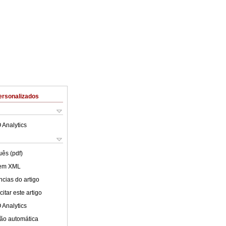
ersonalizados
 Analytics
uês (pdf)
 em XML
cias do artigo
itar este artigo
 Analytics
ão automática