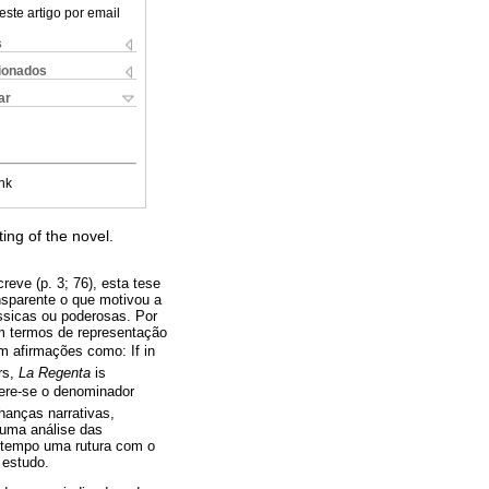
este artigo por email
s
cionados
ar
nk
ing of the novel.
eve (p. 3; 76), esta tese
nsparente o que motivou a
ssicas ou poderosas. Por
 em termos de representação
 afirmações como: If in
rs,
La Regenta
is
efere-se o denominador
hanças narrativas,
a uma análise das
 tempo uma rutura com o
 estudo.