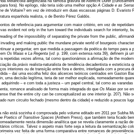
unda
Melancolia
alegorizada na famosa gravura de Albrecht Dürer (curiosament
o para fora). No epílogo, não teria sido uma melhor opção
A Cidade e as Serra
me
de Voltaire? em vez de introduzir em duas escassas páginas D. Evaristo Fe
teratura espanhola realista, o de Benito Pérez Galdós.
ontos de referência para argumentar com maior critério, em vez de repetidam
s evident not only in the turn toward the individuals search for interiority, but
eading of the impossibility of separating the private from the public, afirma
of invading and making public the mundane private world of bourgeois character
tinuar a perguntar, em que medida a passagem da poética do tempo para a p
e em
Os Maias
e
La Regenta
(
vd
. p. 199, com extensa nota 39), definem já 
 repetidas vezes afirma, tal como questionámos a afirmação de the modern sea
nciação da
práxis
realista-naturalista de tendência decadentista e esteticista
s interiores ou de transição entre fora e dentro, interligada com a procura
dida – daí uma escolha feliz dos alicerces teóricos centrados em Gaston Ba
in, uma decisão legítima, teria de ser melhor explicada, nomeadamente qua
go, adquirindo – e com toda a justeza – um papel central, tal como as varanda
enta
, romance analisado de forma mais integrada do que
Os Maias
por se en
 sense that the entire city can be conceptualized as one interior (p. 207). Nã
tado num circuito fechado (mesmo dentro da cidade) e reduzido a poucos lug
ira não está sozinha é comprovada pelo volume editado em 2011 por Subha Mu
e Poetics of Transitive Spaces
(Anthem Press), que também teria ficado be
nomeadamente nesta dimensão analítica que se revela claramente a razão de 
rios críticos. Talvez o aspeto mais forte seja a leitura da semantização co
a primeira vez feita de uma forma comparativa entre romances de proveniência 