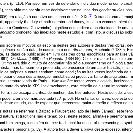
cters (p. 110). Por isso, em vez de defender o indivíduo moderno como creatur
21), teria sido melhor situar-se decisivamente na linha dos
gender studies
pós-
[2]
006) em relação à narrativa americana do séc. XIX.
Deixando uma afirmação
tail, apparently the duty of both narrator and dandy, is also a womans talent (
arda e a Condessa Gouvarinho), significa desperdiçar a oportunidade de uma 
andismo
(conceito não indexado neste estudo) e, com isto, a discussão sobre
de.
ámos sobre os motivos da escolha destes três autores e destas três obras, d
 sequência: será a data de nascimento dos três autores, Machado (* 1839), Eç
e, as datas de publicação em livro das três obras escolhidas para análise v
1891),
Os Maias
(1888) e
La Regenta
(1884-85). Colocar o autor brasileiro em 
último terá tido o intuito de contrariar não só o eurocentrismo da filologia tra
ocentista, mas também terá procurado, ao prescindir de um autor francês, mais 
ígio os próprios autores sentiram como condição muitas vezes incómoda da su
camotear o peso desta receção, emulativa ou produtiva, tanto de arquitetura, m
ria literatura vinda de Paris –
Ville lumière
tantas vezes elogiada, ironizada 
a parte do século XIX. Inevitavelmente, esta relação de cultura importada
da terra, não escapa à crítica de nenhum dos três autores. Neste sentido, a e
 poderia ter sido mais acertada (
vd
. p. 50). No entanto, uma vez que esta qu
as deste estudo, era de esperar que merecesse maior atenção e reflexo na sua
as notas se referirem a Balzac e Flaubert (ao lado de Henry James), este fe
and naturalist traditions não é tema: pois, neste estudo, afirma-se perentoriam
nd furnishings, indo além de their traditional functions of representing a sy
aracters persona (p. 39). A autora fica a dever a prova deste excesso, inter