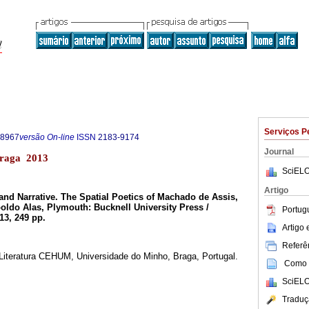
Serviços P
-8967
versão On-line
ISSN
2183-9174
Journal
 Braga 2013
SciELO
Artigo
 and Narrative. The Spatial Poetics of Machado de Assis,
ldo Alas, Plymouth: Bucknell University Press /
Portug
13, 249 pp.
Artigo
Referên
Literatura CEHUM, Universidade do Minho, Braga, Portugal.
Como c
SciELO
Traduç