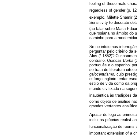
feeling of these male chara
regardless of gender (p. 1
exemplo, Milette Shamir (2
Sensitivity to decorate de
(ao falar sobre Maria Edu
queirosiana no âmbito do
d
caminho para a modernida
Se no início nos interrog
perguntar pelo critério da
Alas (* 1852)? Curiosament
contrário:
Quincas Borba
(
português e o espanhol por 
se trata de literatura oit
galocentrismo
, cujo prest
esforço inglório tentar es
estilo de vida como da próp
mundo civilizado na segund
inautêntica às tradições 
como objeto de análise não
grandes vertentes analític
Apesar de logo as primeir
inclui as próprias realist 
funcionalização de rooms a
important extension of a ch