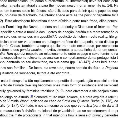
ão metaficcional (tal como a intertextual ou intermedial) deve ser conside
igma realista-naturalista para the modern search for an inner life (p. 14). Na
os em termos socio-históricos, são utilizados para definir qual o papel do esp
plo, no caso de Machado, the interior space acts as the point of departure for
 22). Esta abordagem biografista é sem dúvida a parte mais fraca, aliás pouco
ados Furnishing the Novel, Interiors and Interiority e Discourse of Interiors
ecífico entre a mobília dos lugares de criação literária e a representação 
o seio dos romances em questão? A repetição de fiction meets reality, life gre
ítulos pode ser vista como camuflagem retórica desta aporia, ainda diluída pe
Ramón Casas: também na capa) que ilustram este nexo e que, por represent
o âmbito dos
gender studies
. Inevitavelmente, a autora tinha de ter em conta
tial Turn
que diz respeito ao relacionamento entre espaço e sexo feminino na
aria especialmente relevante ao analisar o comportamento duma protagonist
no, centrada no seu dormitório, na sua cama (pp. 143-147). Anas bed is the s
e nos soa familiar... De facto, ela revela-se, noutro sentido do título, a
Regenta
lidade de sonhadora, leitora e até escritora.
estudo despacha tão rapidamente a questão da organização espacial confor
ento de Private dwelling becomes ones main form of existence and self-identi
imarily governed by feminine traditions (p. 9), para enveredar a via benjaminian
[1]
 ao longo do estudo.
Somente muito mais adiante, a autora explora a releit
o de Virginia Woolf, aplicada ao caso de Sofia em
Quincas Borba
(p. 178), co
ific (p. 177). Contudo, é neste mesmo estudo que se realça (partindo da anál
s masculinas à divisão tradicional de privacidade, ao se aproximarem de rep
about the male protagonists in that interior is how a sense of privacy pervade