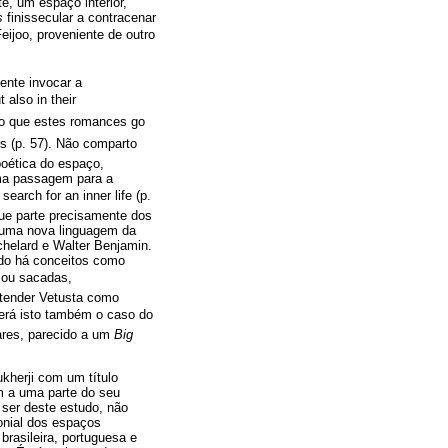
e, um espaço interior,
s
finissecular a contracenar
ijoo, proveniente de outro
ente invocar a
 also in their
ndo que estes romances go
s (p. 57). Não comparto
oética do espaço,
uma passagem para a
rch for an inner life (p.
 que parte precisamente dos
 duma nova linguagem da
chelard e Walter Benjamin.
ndo há conceitos como
s ou sacadas,
tender Vetusta como
o será isto também o caso do
ares, parecido a um
Big
kherji com um título
m a uma parte do seu
ser deste estudo, não
lonial dos espaços
brasileira, portuguesa e