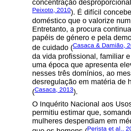
concentração desproporcional
Peixoto, 2010
). É difícil conce
doméstico que o valorize num
Entretanto, a procura continu
papéis de género e pela dem
Casaca & Damião, 2
de cuidado (
da vida profissional, familia
uma época que apresenta elev
nesses três domínios, ao me
desregulação em matéria de ho
Casaca, 2013
(
).
O Inquérito Nacional aos Us
permitiu estimar que, somand
mulheres despendiam em médi
Perista et al., 
que os homens (