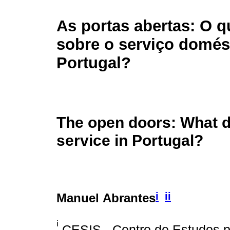
As portas abertas: O 
sobre o serviço domés
Portugal?
The open doors: What 
service in Portugal?
i
ii
Manuel Abrantes
i
CESIS - Centro de Estudos pa