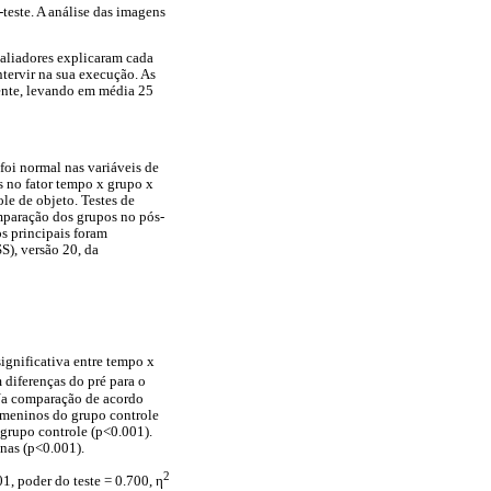
teste. A análise das imagens
aliadores explicaram cada
ntervir na sua execução. As
mente, levando em média 25
 foi normal nas variáveis de
s no fator tempo x grupo x
le de objeto. Testes de
omparação dos grupos no pós-
os principais foram
S), versão 20, da
ignificativa entre tempo x
 diferenças do pré para o
 Na comparação de acordo
 meninos do grupo controle
grupo controle (p<0.001).
nas (p<0.001).
2
1, poder do teste = 0.700, η