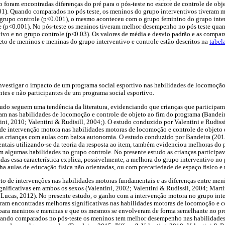
o foram encontradas diferenças do pré para o pós-teste no escore de controle de ob
01). Quando comparados no pós teste, os meninos do grupo interventivos tivera
grupo controle (p<0.001), o mesmo aconteceu com o grupo feminino do grupo int
e (p<0.001). No pós-teste os meninos tiveram melhor desempenho no pós teste qu
ivo e no grupo controle (p<0.03). Os valores de média e desvio padrão e as compar
to de meninos e meninas do grupo interventivo e controle estão descritos na
tabel
investigar o impacto de um programa social esportivo nas habilidades de locomoção
tes e não participantes de um programa social esportivo.
tudo seguem uma tendência da literatura, evidenciando que crianças que participa
ram nas habilidades de locomoção e controle de objeto ao fim do programa (Bande
ini, 2010; Valentini & Rudisill, 2004;). O estudo conduzido por Valentini e Rudiss
e intervenção motora nas habilidades motoras de locomoção e controle de objeto d
 crianças com aulas com baixa autonomia. O estudo conduzido por Bandeira (2015)
tais utilizando-se da teoria da resposta ao item, também evidenciou melhoras do p
m algumas habilidades no grupo controle. No presente estudo as crianças participa
tadas essa característica explica, possivelmente, a melhora do grupo interventivo n
ha aulas de educação física não orientadas, ou com precariedade de espaço físico e 
to de intervenções nas habilidades motoras fundamentais e as diferenças entre meni
nificativas em ambos os sexos (Valentini, 2002; Valentini & Rudissil, 2004; Marti
Lucas, 2012). No presente estudo, o ganho com a intervenção motora no grupo int
oram encontradas melhoras significativas nas habilidades motoras de locomoção e c
 para meninos e meninas e que os mesmos se envolveram de forma semelhante no pr
 quando comparados no pós-teste os meninos tem melhor desempenho nas habilidade