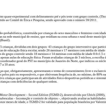
como quase-experimental com delineamento pré e pós teste com grupo controle, (Th
etido ao Comitê de Ética e Pesquisa, sendo aprovado com o número 59/2011.
não-probabilística, constituída por crianças do sexo masculino e feminino com idad
as na rede municipal de ensino, que residiam na zona urbana e rural deste municípi
Brasil).
5 crianças, divididas em dois grupos: 43 crianças do grupo interventivo que part
s de educação física escolar, sendo 26 meninas e 17 meninos com média de idade d
as do grupo controle sendo 18 meninos e 14 meninas com média de idade 8.6±1.5 e 
apenas aulas de educação física. Foram avaliadas crianças de 3 núcleos, a escolha 
 coordenador geral do PST no município de Juazeiro do Norte, que indicou os núcl
 7 a 10 anos.
ças que, obrigatoriamente, apresentaram o termo de consentimento livre e esclareci
s pelos pais ou responsáveis, e que obtiveram frequência de, no mínimo, de 80% n
ivo crianças que participavam de atividades físico-desportivas periódicas e sistemát
 crianças com deficiências de qualquer ordem.
s Motor Development – Second Edition
(TGMD-2), desenvolvido por Ulrich (2000),
ubescalas – locomoção e controle de objetos –, objetivando avaliar as habilidade
e onze meses de idade, o TGMD-2 foi validado para população brasileira por Valentin