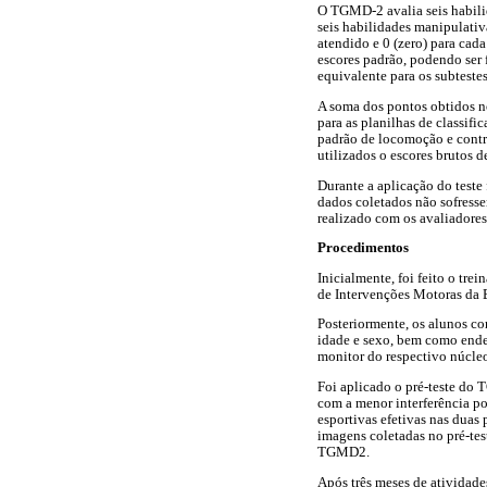
O TGMD-2 avalia seis habilida
seis habilidades manipulativa
atendido e 0 (zero) para cada
escores padrão, podendo ser f
equivalente para os subtestes
A soma dos pontos obtidos no
para as planilhas de classif
padrão de locomoção e contro
utilizados o escores brutos 
Durante a aplicação do teste
dados coletados não sofresse
realizado com os avaliadores
Procedimentos
Inicialmente, foi feito o tr
de Intervenções Motoras d
Posteriormente, os alunos co
idade e sexo, bem como ender
monitor do respectivo núcle
Foi aplicado o pré-teste d
com a menor interferência po
esportivas efetivas nas duas 
imagens coletadas no pré-tes
TGMD2.
Após três meses de atividade