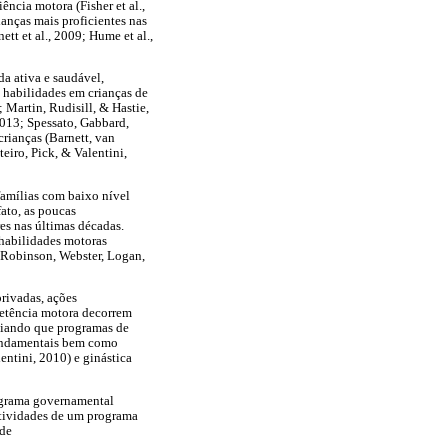
ência motora (Fisher et al.,
ianças mais proficientes nas
tt et al., 2009; Hume et al.,
a ativa e saudável,
 habilidades em crianças de
Martin, Rudisill, & Hastie,
2013; Spessato, Gabbard,
crianças (Barnett, van
eiro, Pick, & Valentini,
famílias com baixo nível
ato, as poucas
s nas últimas décadas.
habilidades motoras
 Robinson, Webster, Logan,
privadas, ações
petência motora decorrem
nciando que programas de
 fundamentais bem como
ntini, 2010) e ginástica
rograma governamental
fetividades de um programa
ade