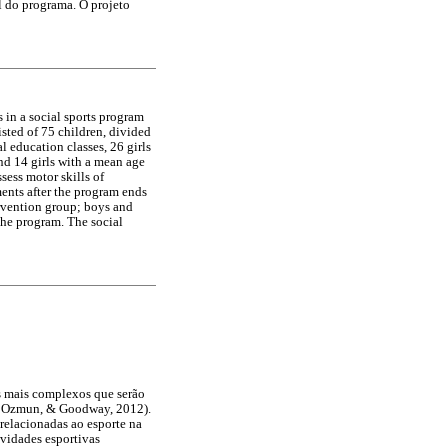
 do programa. O projeto
 in a social sports program
sted of 75 children, divided
 education classes, 26 girls
nd 14 girls with a mean age
sess motor skills of
ments after the program ends
ervention group; boys and
 the program. The social
s mais complexos que serão
ue, Ozmun, & Goodway, 2012).
elacionadas ao esporte na
ividades esportivas