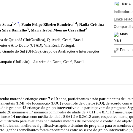
Enviar 
Indicadore
Links rela
1,2,
*
3,4
va Sousa
; Paulo Felipe Ribeiro Bandeira
; Nadia Cristina
Compartilh
3
2
a Silva Ramalho
; Maria Isabel Mourão Carvalhal
Mais
ca de Quixadá (UniCatólica), Quixadá, Ceará, Brasil.
Mais
ntes e Alto Douro (UTAD), Vila Real, Portugal.
Permali
o Grande do Sul (UFRGS), Grupo de Avaliações e Intervenções
.
ampaio (UniLeão) – Juazeiro do Norte, Ceará, Brasil.
enho motor de crianças entre 7 e 10 anos, participantes e não participantes de um 
damentais (HMF) de locomoção (LOC) e controle de objetos (CO), de acordo com o 
em dois grupos: 43 crianças do grupo interventivo que participavam do programa S
sendo 26 meninas e 17 meninos com média de idade de 7.6±1.3 e 8.7±1.3 anos, respe
inos e 14 meninas com média de idade 8.6±1.5 e 8.2±1.2 anos, respectivamente, qu
i utilizado para avaliar as habilidades motoras de locomoção e controle de objeto
dos indicaram: melhoras significativas após o término do programa para os meninos 
eto: ganhos semelhantes foram encontrados entre os sexos do grupo interventivo; 