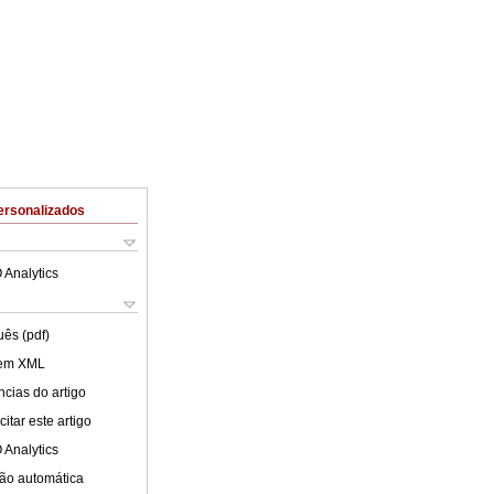
ersonalizados
 Analytics
uês (pdf)
 em XML
cias do artigo
itar este artigo
 Analytics
ão automática