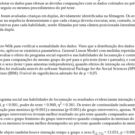
letar os dados para efetuar as devidas comparações com os dados coletados no pré-
as seguiu os mesmos procedimentos do pré-teste.
foram avaliadas crianças em duplas, devidamente identificadas na filmagem. Os av
 que na sequência demonstraram o que cada criança deveria executar, sem, contudo, i
ntativas para cada habilidade, sendo filmadas por uma câmera posicionada lateral
da dupla.
iro-Wilk para verificar a normalidade dos dados. Visto que a distribuição dos dados
to, aplicou-se estatística paramétrica. General Linear Model com medidas repetida
valiar o efeito do programa social esportivo nas habilidades de locomoção e contro
s para comparações do mesmo grupo do pré para o pós-teste (teste t pareado), e c
 o sexo (teste t para amostras independentes), quando efeitos de interação ou efeit
os foi realizada através do software Statistical Package for the Social Sciences (SPS
nes (IBM). O nível de significância adotado foi de p < 0,05.
grama social nas habilidades de locomoção os resultados evidenciaram interação s
2
, p < 0.001, poder do teste = 0.960, η
= 0.361. Os testes de continuidade indicaram
moção para meninos (p<0.001) e meninas (p<0.001) do grupo interventivo, apenas.
grupo interventivos tiveram melhor resultado no pós teste quando comparados aos
u com o grupo feminino do grupo interventivo quando comparados às meninas do 
s os meninos tiveram melhor desempenho no pós teste quando comparados às meni
 de objeto também houve interação tempo x grupo x sexo F
= 13.051, p < 0.000
(1,71)