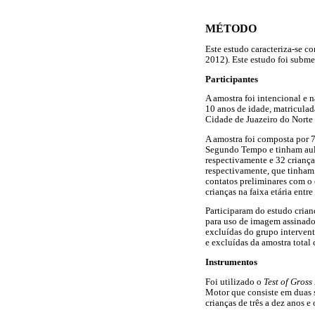
MÉTODO
Este estudo caracteriza-se 
2012). Este estudo foi subm
Participantes
A amostra foi intencional e 
10 anos de idade, matriculad
Cidade de Juazeiro do Norte (
A amostra foi composta por 7
Segundo Tempo e tinham aula
respectivamente e 32 crianç
respectivamente, que tinham 
contatos preliminares com o
crianças na faixa etária entre
Participaram do estudo crian
para uso de imagem assinado
excluídas do grupo intervent
e excluídas da amostra total
Instrumentos
Foi utilizado o
Test of Gros
Motor que consiste em duas s
crianças de três a dez anos 