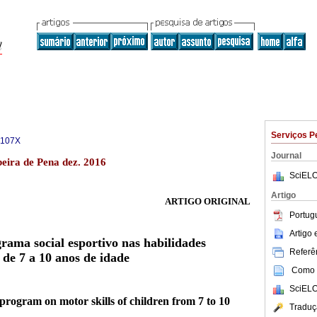
Serviços P
-107X
Journal
beira de Pena dez. 2016
SciELO
Artigo
ARTIGO ORIGINAL
Portug
Artigo
ama social esportivo nas habilidades
Referên
 de 7 a 10 anos de idade
Como c
SciELO
 program on motor skills of children from 7 to 10
Traduç