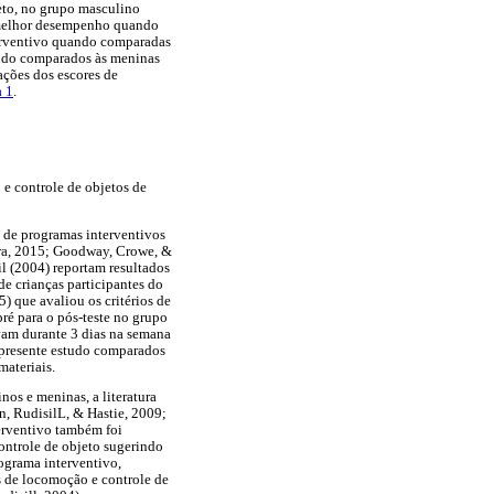
jeto, no grupo masculino
m melhor desempenho quando
erventivo quando comparadas
ando comparados às meninas
ações dos escores de
a 1
.
 e controle de objetos de
m de programas interventivos
ira, 2015; Goodway, Crowe, &
il (2004) reportam resultados
e crianças participantes do
 que avaliou os critérios de
ré para o pós-teste no grupo
vam durante 3 dias na semana
o presente estudo comparados
materiais.
nos e meninas, a literatura
n, RudisilL, & Hastie, 2009;
erventivo também foi
ontrole de objeto sugerindo
ograma interventivo,
s de locomoção e controle de