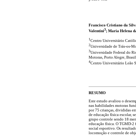
Francisco Cristiano da Sil
3
Valentini
; Maria Helena d
1
Centro Universitário Católi
2
Universidade de Trás-os-Mo
3
Universidade Federal do Ri
Motoras, Porto Alegre, Brasil
4
Centro Universitário Leão S
RESUMO
Este estudo avaliou o desemp
nas habilidades motoras fun
por 75 crianças, divididas 
de educação física escolar, 
grupo controle sendo 18 men
educação física. O TGMD-2 fo
social esportivo. Os resulta
locomoção e controle de obj