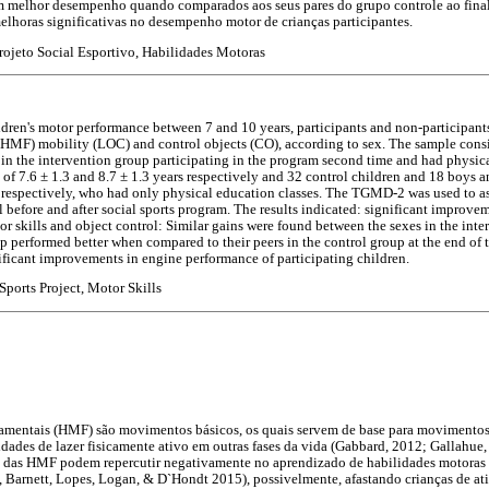
m melhor desempenho quando comparados aos seus pares do grupo controle ao final
lhoras significativas no desempenho motor de crianças participantes.
rojeto Social Esportivo, Habilidades Motoras
ldren's motor performance between 7 and 10 years, participants and non-participants
(HMF) mobility (LOC) and control objects (CO), according to sex. The sample consi
 in the intervention group participating in the program second time and had physical
of 7.6 ± 1.3 and 8.7 ± 1.3 years respectively and 32 control children and 18 boys a
s, respectively, who had only physical education classes. The TGMD-2 was used to as
before and after social sports program. The results indicated: significant improve
tor skills and object control: Similar gains were found between the sexes in the int
up performed better when compared to their peers in the control group at the end of
ificant improvements in engine performance of participating children.
Sports Project, Motor Skills
amentais (HMF) são movimentos básicos, os quais servem de base para movimento
vidades de lazer fisicamente ativo em outras fases da vida (Gabbard, 2012; Gallah
das HMF podem repercutir negativamente no aprendizado de habilidades motoras r
 Barnett, Lopes, Logan, & D`Hondt 2015), possivelmente, afastando crianças de at