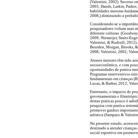
(Valentini, 2002). Sucesso em
2005; Hands, Larkin, Parker, 
habilidades motoras fundamen
2008,) diminuindo a probabil
Considerando-se a importânc
pesquisadores voltam suas at
diferente culturas (Goodway
2009; Niemeijer, Smits-Enge
Valentini, & Rudisill, 2012)
Beurden, Morgan, Brooks, & B
2008; Valentini, 2002; Valen
Atrasos motores têm sido ai
socioeconômico, e com pouca
oportunidades de pratica mo
Programas interventivos tem
fundamentais em crianças (B
Lucas, & Barber, 2012; Valen
Entretanto, o impacto de pro
governamentais e filantrópi
destas praticas pouco é sabi
pesquisa com pratica sistem
promover ganhos importantes 
artística (Sampaio & Valenti
No presente estudo, acresce
destinado a atender crianças 
social esportivo em promove