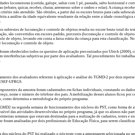
des locomotoras (corrida, galope, saltar com 1 pé, passada, salto horizontal e corri
s (rebater, quicar, receber, chutar, arremesso sobre o ombro e rolar). A criança receb
 critério não atendido. São obtidos, a partir daí os escores brutos para cada subesc
eita a análise da idade equivalente resultante da relação entre a idade cronológica 
.
s subtestes de locomoção e controle de objetos resulta no escore bruto total do tes
icação, são convertidos em escores padrão, percentis (locomoção e controle de objeto
le de objeto, levando em conta a faixa etária da criança para esta classificação. N
de locomoção e controle de objeto.
 foram obedecidos todos os quesitos de aplicação preconizados por Ulrich (2000), 
m interferências subjetivas por parte dos avaliadores. Tal procedimento foi trabalh
.
einamento dos avaliadores referente à aplicação e análise do TGMD-2 por dois repre
a ESEF-UFRGS.
mponentes da amostra foram cadastrados em fichas individuais, constando os dados 
eço, nome e número do telefone dos pais. A mobilização desses alunos ficou por co
o, como determina a metodologia do próprio programa.
o TGMD2 na segunda semana de funcionamento dos núcleos do PST, como forma de 
ssível das atividades desenvolvidas no próprio programa, já que os alunos não par
primeiras semanas que estavam destinadas para a realização de cadastros, testes e en
te foram analisadas por dois profissionais de Educação Física, para serem classific
s dos núcleos do PST foi realizado o pós-teste com a amostragem selecionada no sen