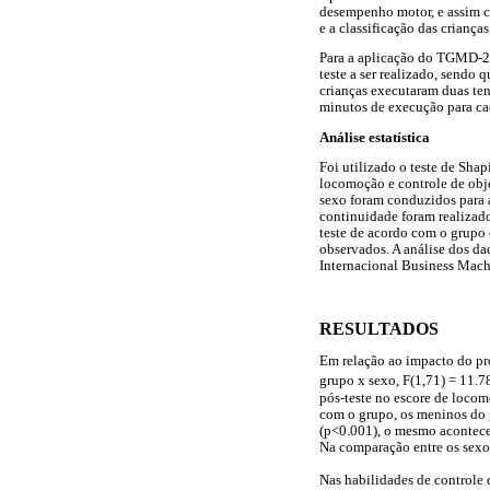
desempenho motor, e assim co
e a classificação das crianç
Para a aplicação do TGMD-2 
teste a ser realizado, sendo
crianças executaram duas te
minutos de execução para ca
Análise estatística
Foi utilizado o teste de Shap
locomoção e controle de obje
sexo foram conduzidos para a
continuidade foram realizado
teste de acordo com o grupo e
observados. A análise dos dad
Internacional Business Machi
RESULTADOS
Em relação ao impacto do pro
grupo x sexo, F(1,71) = 11.78
pós-teste no escore de loco
com o grupo, os meninos do 
(p<0.001), o mesmo acontece
Na comparação entre os sexo
Nas habilidades de controle