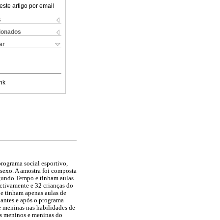
este artigo por email
s
cionados
ar
nk
programa social esportivo,
sexo. A amostra foi composta
egundo Tempo e tinham aulas
ctivamente e 32 crianças do
e tinham apenas aulas de
 antes e após o programa
e meninas nas habilidades de
os meninos e meninas do