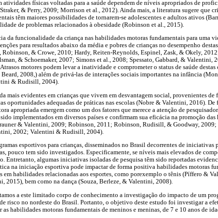
 atividades físicas voltadas para a saúde dependem de níveis apropriados de profici
Straker, & Perry, 2009; Morrison et al., 2012). Ainda mais, a literatura sugere que cr
tais têm maiores possibilidades de tornarem-se adolescentes e adultos ativos (Barne
idade de problemas relacionados à obesidade (Robinson et al., 2015).
ia da funcionalidade da criança nas habilidades motoras fundamentais para uma vid
enções para resultados abaixo da média e pobres de crianças no desempenho destas
, Robinson, & Crowe, 2010; Hardy, Reiten-Reynolds, Espinel, Zask, & Okely, 2012; 
lsman, & Schoemaker, 2007; Simons et al., 2008; Spessato, Gabbard, & Valentini, 
. Atrasos motores podem levar a inatividade e comprometer o status de saúde destas 
eard, 2008,) além de privá-las de interações sociais importantes na infância (Mont
tini & Rudisill, 2004).
nda mais evidentes em crianças que vivem em desvantagem social, provenientes de 
s oportunidades adequadas de práticas nas escolas (Nobre & Valentini, 2016). De f
tora apropriada emergem como um dos fatores que merece a atenção de pesquisadore
 sido implementados em diversos países e confirmam sua eficácia na promoção das 
rauner & Valentini, 2009; Robinson, 2011; Robinson, Rudisill, & Goodway, 2009;
tini, 2002; Valentini & Rudisill, 2004).
gramas esportivos para crianças, disseminados no Brasil decorrentes de iniciativas 
cas, pouco tem sido investigados. Especificamente, se níveis mais elevados de com
do. Entretanto, algumas iniciativas isoladas de pesquisa têm sido reportadas evide
ática na iniciação esportiva pode impactar de forma positiva habilidades motoras
em habilidades relacionadas aos esportes, como porexemplo o tênis (Píffero & Vale
ni, 2015), bem como na dança (Souza, Berleze, & Valentini, 2008).
ntamos a este limitado corpo de conhecimento a investigação do impacto de um p
de risco no nordeste do Brasil. Portanto, o objetivo deste estudo foi investigar a e
r as habilidades motoras fundamentais de meninos e meninas, de 7 e 10 anos de id