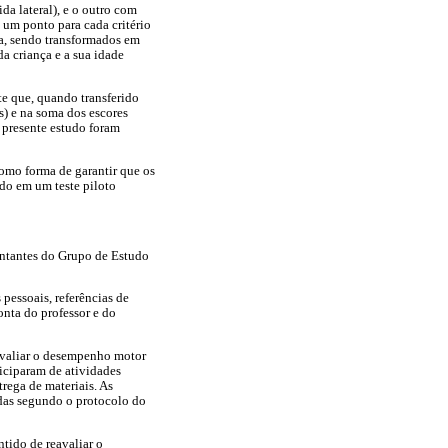
da lateral), e o outro com
e um ponto para cada critério
ala, sendo transformados em
da criança e a sua idade
te que, quando transferido
s) e na soma dos escores
o presente estudo foram
como forma de garantir que os
ado em um teste piloto
sentantes do Grupo de Estudo
pessoais, referências de
nta do professor e do
avaliar o desempenho motor
ticiparam de atividades
trega de materiais. As
adas segundo o protocolo do
tido de reavaliar o