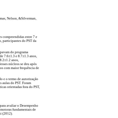
omas, Nelson, &Silverman,
es compreendidas entre 7 e
o, participantes do PST da
icipavam do programa
e 7.6±1.3 e 8.7±1.3 anos,
8.2±1.2 anos,
desses núcleos se deu após
eos com maior frequência de
do e o termo de autorização
as aulas do PST. Foram
icas orientadas fora do PST,
 para avaliar o Desempenho
s motoras fundamentais de
i (2012).