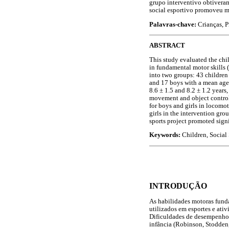
grupo interventivo obtivera
social esportivo promoveu me
Palavras-chave:
Crianças, P
ABSTRACT
This study evaluated the chi
in fundamental motor skills 
into two groups: 43 children
and 17 boys with a mean age 
8.6 ± 1.5 and 8.2 ± 1.2 year
movement and object control 
for boys and girls in locomo
girls in the intervention gro
sports project promoted sign
Keywords:
Children, Social 
INTRODUÇÃO
As habilidades motoras fund
utilizados em esportes e ati
Dificuldades de desempenho 
infância (Robinson, Stodden,