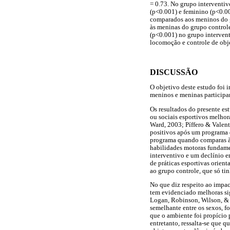
= 0.73. No grupo interventiv
(p<0.001) e feminino (p<0.0
comparados aos meninos do 
às meninas do grupo control
(p<0.001) no grupo intervent
locomoção e controle de obje
DISCUSSÃO
O objetivo deste estudo foi 
meninos e meninas participan
Os resultados do presente es
ou sociais esportivos melho
Ward, 2003; Píffero & Valent
positivos após um programa d
programa quando comparas às
habilidades motoras fundamen
interventivo e um declínio e
de práticas esportivas orien
ao grupo controle, que só tin
No que diz respeito ao impac
tem evidenciado melhoras sig
Logan, Robinson, Wilson, & 
semelhante entre os sexos, f
que o ambiente foi propício
entretanto, ressalta-se que