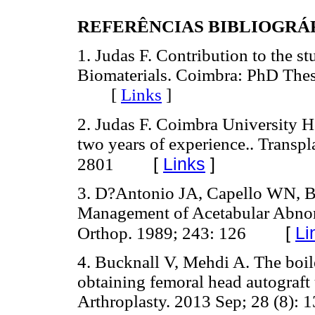
REFERÊNCIAS BIBLIOGRÁ
1. Judas F. Contribution to the s
Biomaterials. Coimbra: PhD Thes
[
Links
]
2. Judas F. Coimbra University H
two years of experience.. Transpl
[
Links
]
2801
3. D?Antonio JA, Capello WN, Bo
Management of Acetabular Abnorma
[
Li
Orthop. 1989; 243: 126
4. Bucknall V, Mehdi A. The boi
obtaining femoral head autograft 
Arthroplasty. 2013 Sep; 28 (8): 