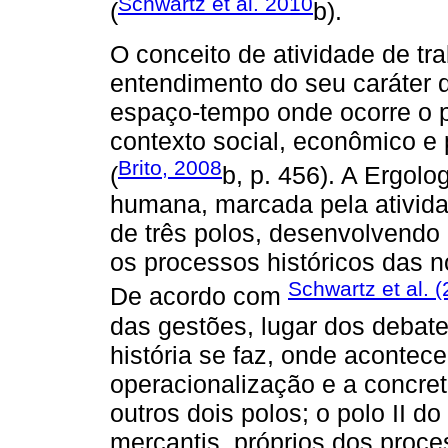
Schwartz et al. 2010
(
b).
O conceito de atividade de tr
entendimento do seu caráter d
espaço-tempo onde ocorre o p
contexto social, econômico e po
Brito, 2008
(
b, p. 456). A Ergol
humana, marcada pela ativi
de três polos, desenvolvendo
os processos históricos das n
Schwartz et al. 
De acordo com
das gestões, lugar dos debat
história se faz, onde acontec
operacionalização e a concre
outros dois polos; o polo II d
mercantis, próprios dos proce