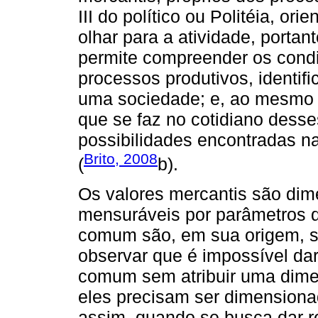
III do político ou Politéia, o
olhar para a atividade, portan
permite compreender os condi
processos produtivos, identif
uma sociedade; e, ao mesmo t
que se faz no cotidiano desse
possibilidades encontradas na
Brito, 2008
(
b).
Os valores mercantis são dim
mensuráveis por parâmetros qu
comum são, em sua origem, s
observar que é impossível da
comum sem atribuir uma dimen
eles precisam ser dimensiona
assim, quando se busca dar r