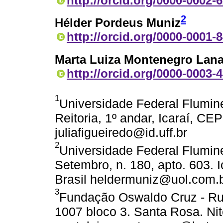
http://orcid.org/0000-0002-
2
Hélder Pordeus Muniz
http://orcid.org/0000-0001-
Marta Luiza Montenegro Lan
http://orcid.org/0000-0003-
1
Universidade Federal Flumine
Reitoria, 1º andar, Icaraí, CEP
juliafigueiredo@id.uff.br
2
Universidade Federal Flumin
Setembro, n. 180, apto. 603. 
Brasil heldermuniz@uol.com.
3
Fundação Oswaldo Cruz - Ru
1007 bloco 3. Santa Rosa. Nit